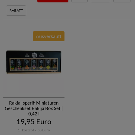
Vini Sliven
RABATT
Vinprom Karnobat
Vinprom Targovishte
Vinprom Troyan
Vinprom Peshtera
Ausverkauft
Rakia Isperih Miniaturen
Geschenkset Rakija Box Set |
0,42 l
19,95 Euro
1 l kostet 47,50 Euro