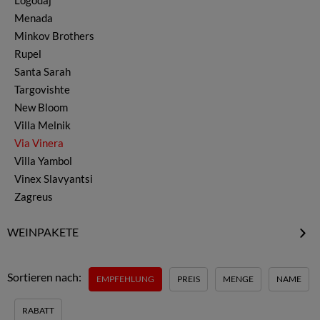
Logodaj
Monastrell & Mourvedre
Menada
Muskat & Misket
Minkov Brothers
Nebbiolo
Rupel
Pamid
Santa Sarah
Petit Manseng
Targovishte
Petit Verdot
New Bloom
Pinot Gris
Villa Melnik
Pinot Noir
Via Vinera
Rubin
Villa Yambol
Ruen
Vinex Slavyantsi
Sauvignon Blanc
Zagreus
Sauvignon Gris
Syrah & Shiraz
WEINPAKETE
Tamianka
Rotweinpakete
Traminer
Weißweinpakete
Vermentino
Sortieren nach:
EMPFEHLUNG
PREIS
MENGE
NAME
Rebsortenpakete
Viognier
Weinanbauregionen
weitere Weine
RABATT