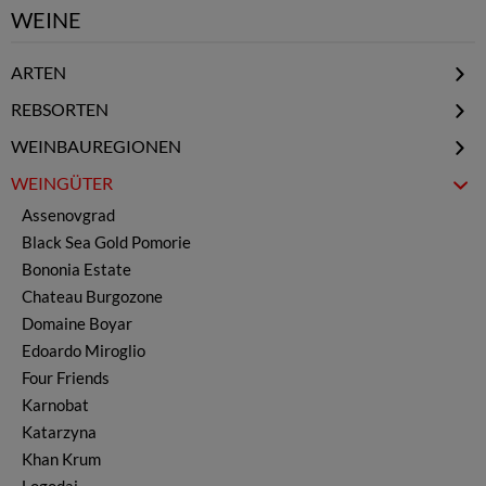
WEINE
ARTEN
Natural / Low Intervention
REBSORTEN
Biowein
Cabernet Franc
WEINBAUREGIONEN
Rotwein
Cabernet Sauvignon
Donauebene - Nord
WEINGÜTER
Weißwein
Chardonnay
Schwarzmeerregion - Ost
Rosewein
Assenovgrad
Dimiat
Rosental - Zentral
Cuvee Wein
Black Sea Gold Pomorie
Gamza & Kadarka
Thrakische Tiefebene - Süd
Likörwein
Bononia Estate
Grenache
Strumatal - Südwest
Reserve Wein
Chateau Burgozone
Riesling
Prämierte Weine
Domaine Boyar
Rkaziteli
Wermut - Pelin
Edoardo Miroglio
Malbec
Magnum
Four Friends
Marselan
ohne Sulfite
Karnobat
Mavrud
Schaumwein Sekt
Katarzyna
Melnik
alle Weine
Khan Krum
Merlot