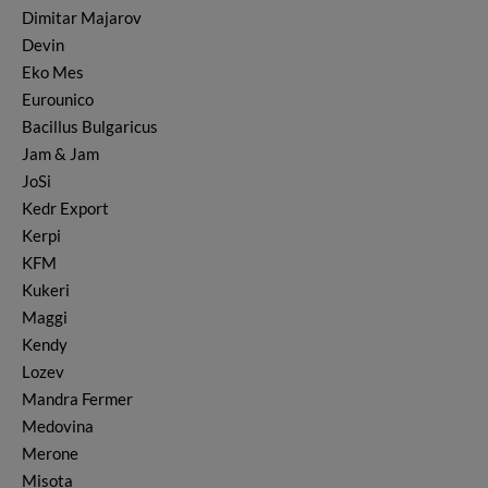
Dimitar Majarov
Süßigkeiten & Bonbons
Devin
Tee
Eko Mes
Wurst
Eurounico
Wasser
Bacillus Bulgaricus
Jam & Jam
JoSi
Kedr Export
Kerpi
KFM
Kukeri
Maggi
Kendy
Lozev
Mandra Fermer
Medovina
Merone
Misota