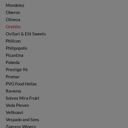
Mondelez
Oberon
Olinesa
Orehite
OviSari & Elit Sweets
Philicon
Philipopolis
Picantina
Pobeda
Prestige 96
Promar
PVG Food Hellas
Ravema
Solvex Mira Frukt
Veda Pleven
Velikoavi
Vespado and Sons
Zagreus Winery