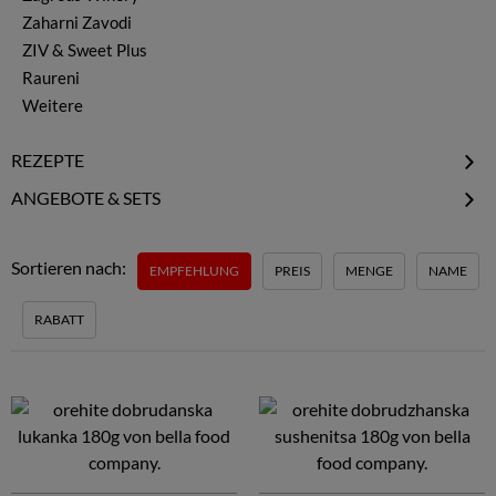
Zaharni Zavodi
ZIV & Sweet Plus
Raureni
Weitere
REZEPTE
Schopska-Salat
ANGEBOTE & SETS
Gurkensuppe Tarator
Gourmet Sale
Schäfersalat Ovcharska
Gourmet Specials
Sortieren nach:
EMPFEHLUNG
PREIS
MENGE
NAME
Joghurtsuppe
Gourmet Probiersets
Erdbeer Limetten Joghurt
RABATT