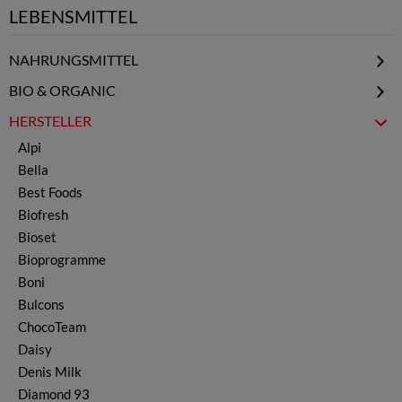
LEBENSMITTEL
NAHRUNGSMITTEL
Elixier & Honig
BIO & ORGANIC
Getränkepulver
BIO Käse & Kaschkawal
HERSTELLER
Gemüsekonserven
BIO Öl & Essig
Alpi
Obstkonserven
Bella
Gewürze & Kräuter
Best Foods
Gewürzmischungen
Biofresh
Joghurt & Kefir
Bioset
Käse & Kaschkawal
Bioprogramme
Kerne & Nüsse
Boni
Ljutenica & Ajvar
Bulcons
Öl & Essig
ChocoTeam
Marmelade & Konfitüre
Daisy
Nudeln, Teig & Reis
Denis Milk
Schokolade & Waffeln
Diamond 93
Snacks & Chips