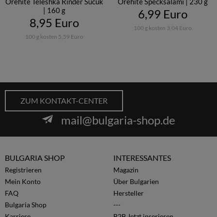
Orehite Teleshka Rinder Sucuk
Orehite Specksalami | 230 g
| 160 g
6,99 Euro
8,95 Euro
100 g kosten 3,04 Euro
100 g kosten 5,59 Euro
ZUM KONTAKT-CENTER
mail@bulgaria-shop.de
BULGARIA SHOP
INTERESSANTES
Registrieren
Magazin
Mein Konto
Über Bulgarien
FAQ
Hersteller
Bulgaria Shop
---
Karriere
B2B Jetzt inserieren