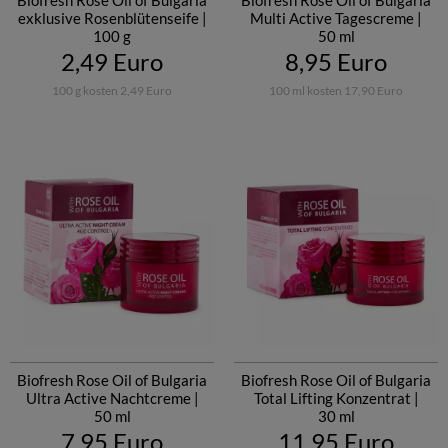
Biofresh Rose Oil of Bulgaria
Biofresh Rose Oil of Bulgaria
exklusive Rosenblütenseife |
Multi Active Tagescreme |
100 g
50 ml
2,49 Euro
8,95 Euro
100 g kosten 2,49 Euro
100 ml kosten 17,90 Euro
Biofresh Rose Oil of Bulgaria
Biofresh Rose Oil of Bulgaria
Ultra Active Nachtcreme |
Total Lifting Konzentrat |
50 ml
30 ml
7,95 Euro
11,95 Euro