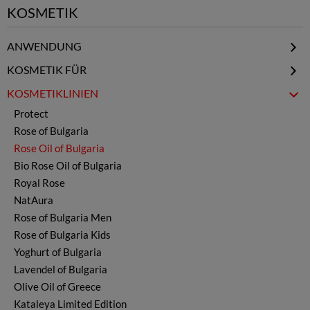
KOSMETIK
ANWENDUNG
Gesichtspflege
KOSMETIK FÜR
Lippenpflege
Frauen
KOSMETIKLINIEN
Körperpflege
Männer
Protect
Haarpflege
Kinder
Rose of Bulgaria
Creme & Konzentrat
Rose Oil of Bulgaria
Hand- & Fußpflege
Bio Rose Oil of Bulgaria
Lavendel- & Rosenwasser
Royal Rose
Serum & Öle
NatAura
Seifen & Salze
Rose of Bulgaria Men
Parfum
Rose of Bulgaria Kids
Yoghurt of Bulgaria
Lavendel of Bulgaria
Olive Oil of Greece
Kataleya Limited Edition