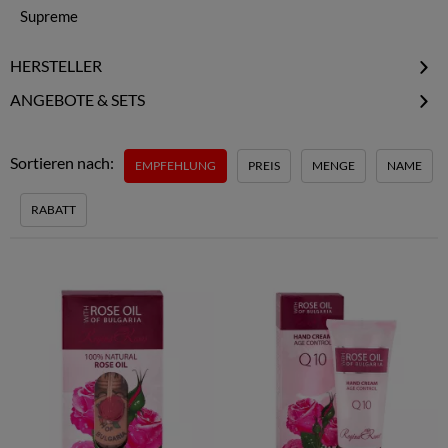
Supreme
HERSTELLER
Aroma Essence
ANGEBOTE & SETS
Biofresh
Kosmetik Geschenksets
Bulgarian Rose Karlovo
Kosmetik Specials
Sortieren nach:
EMPFEHLUNG
PREIS
MENGE
NAME
Kosmetik Probiersets
RABATT