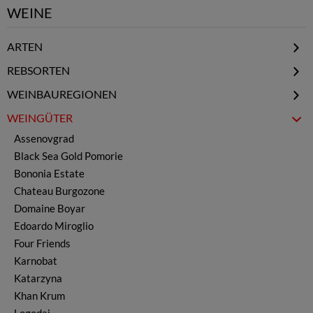
WEINE
ARTEN
Natural / Low Intervention
REBSORTEN
Biowein
Cabernet Franc
WEINBAUREGIONEN
Rotwein
Cabernet Sauvignon
Donauebene - Nord
WEINGÜTER
Weißwein
Chardonnay
Schwarzmeerregion - Ost
Rosewein
Assenovgrad
Dimiat
Rosental - Zentral
Cuvee Wein
Black Sea Gold Pomorie
Gamza & Kadarka
Thrakische Tiefebene - Süd
Likörwein
Bononia Estate
Grenache
Strumatal - Südwest
Reserve Wein
Chateau Burgozone
Riesling
Prämierte Weine
Domaine Boyar
Rkaziteli
Wermut - Pelin
Edoardo Miroglio
Malbec
Magnum
Four Friends
Marselan
ohne Sulfite
Karnobat
Mavrud
Schaumwein Sekt
Katarzyna
Melnik
alle Weine
Khan Krum
Merlot