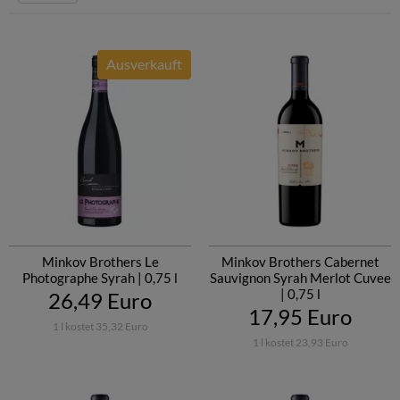
Weinerzeuger
Pakethighlights
Ausverkauft
Minkov Brothers Le
Minkov Brothers Cabernet
Photographe Syrah | 0,75 l
Sauvignon Syrah Merlot Cuvee
| 0,75 l
26,49 Euro
17,95 Euro
1 l kostet 35,32 Euro
1 l kostet 23,93 Euro