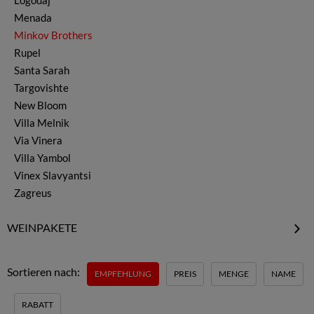
Logodaj
Monastrell & Mourvedre
Menada
Muskat & Misket
Minkov Brothers
Nebbiolo
Rupel
Pamid
Santa Sarah
Petit Manseng
Targovishte
Petit Verdot
New Bloom
Pinot Gris
Villa Melnik
Pinot Noir
Via Vinera
Rubin
Villa Yambol
Ruen
Vinex Slavyantsi
Sauvignon Blanc
Zagreus
Sauvignon Gris
Syrah & Shiraz
WEINPAKETE
Tamianka
Rotweinpakete
Traminer
Weißweinpakete
Vermentino
Sortieren nach:
EMPFEHLUNG
PREIS
MENGE
NAME
Rebsortenpakete
Viognier
Weinanbauregionen
weitere Weine
RABATT