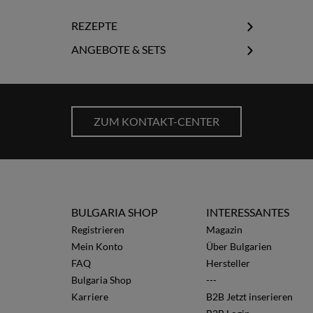
REZEPTE
Schopska-Salat
ANGEBOTE & SETS
Gurkensuppe Tarator
Gourmet Sale
Schäfersalat Ovcharska
Gourmet Specials
Joghurtsuppe
Gourmet Probiersets
Erdbeer Limetten Joghurt
ZUM KONTAKT-CENTER
BULGARIA SHOP
INTERESSANTES
Registrieren
Magazin
Mein Konto
Über Bulgarien
FAQ
Hersteller
Bulgaria Shop
---
Karriere
B2B Jetzt inserieren