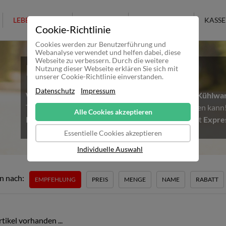
LEBENSMITTEL
KOSMETIK
KULTURELLES
KASSE
Cookie-Richtlinie
Cookies werden zur Benutzerführung und
Webanalyse verwendet und helfen dabei, diese
Webseite zu verbessern. Durch die weitere
Hitzewelle in Deutschland
Nutzung dieser Webseite erklären Sie sich mit
unserer Cookie-Richtlinie einverstanden.
Datenschutz
Impressum
Wir möchten alle Kunden darauf Hinweisen, dass
Kühlwa
Temperaturen nicht mehr sicher ausgeliefert werden kan
Alle Cookies akzeptieren
Kühlware bestellen möchte, sollte daher unbedingt
Expre
Essentielle Cookies akzeptieren
Individuelle Auswahl
n nach:
EMPFEHLUNG
PREIS
MENGE
NAME
RABATT
tikel vorhanden ...