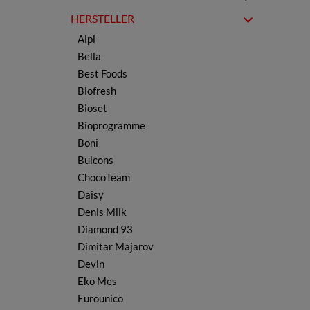
Getränkepulver
BIO Käse & Kaschkawal
HERSTELLER
Gemüsekonserven
BIO Öl & Essig
Alpi
Obstkonserven
Bella
Gewürze & Kräuter
Best Foods
Gewürzmischungen
Biofresh
Joghurt & Kefir
Bioset
Käse & Kaschkawal
Bioprogramme
Kerne & Nüsse
Boni
Ljutenica & Ajvar
Bulcons
Öl & Essig
ChocoTeam
Marmelade & Konfitüre
Daisy
Nudeln, Teig & Reis
Denis Milk
Schokolade & Waffeln
Diamond 93
Snacks & Chips
Dimitar Majarov
Süßigkeiten & Bonbons
Devin
Tee
Eko Mes
Wurst
Eurounico
Wasser