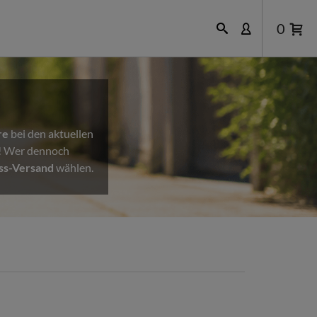
0
re
bei den aktuellen
n! Wer dennoch
ss-Versand
wählen.