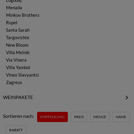
Logodaj
Monastrell & Mourvedre
Menada
Muskat & Misket
Minkov Brothers
Nebbiolo
Rupel
Pamid
Santa Sarah
Petit Manseng
Targovishte
Petit Verdot
New Bloom
Pinot Gris
Villa Melnik
Pinot Noir
Via Vinera
Rubin
Villa Yambol
Ruen
Vinex Slavyantsi
Sauvignon Blanc
Zagreus
Sauvignon Gris
Syrah & Shiraz
WEINPAKETE
Tamianka
Rotweinpakete
Traminer
Weißweinpakete
Vermentino
Sortieren nach:
EMPFEHLUNG
PREIS
MENGE
NAME
Rebsortenpakete
Viognier
Weinanbauregionen
weitere Weine
RABATT