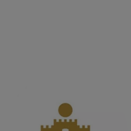
Chateau Burgozone
Ein Juwel der bulgarischen Weinbaukunst am Ufer
der Donau