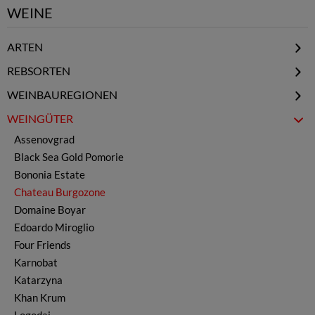
WEINE
ARTEN
Natural / Low Intervention
REBSORTEN
Biowein
Cabernet Franc
WEINBAUREGIONEN
Rotwein
Cabernet Sauvignon
Donauebene - Nord
WEINGÜTER
Weißwein
Chardonnay
Schwarzmeerregion - Ost
Rosewein
Assenovgrad
Dimiat
Rosental - Zentral
Cuvee Wein
Black Sea Gold Pomorie
Gamza & Kadarka
Thrakische Tiefebene - Süd
Likörwein
Bononia Estate
Grenache
Strumatal - Südwest
Reserve Wein
Chateau Burgozone
Riesling
Prämierte Weine
Domaine Boyar
Rkaziteli
Wermut - Pelin
Edoardo Miroglio
Malbec
Magnum
Four Friends
Marselan
ohne Sulfite
Karnobat
Mavrud
Schaumwein Sekt
Katarzyna
Melnik
alle Weine
Khan Krum
Merlot