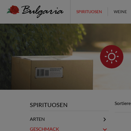
SPIRITUOSEN
WEINE
Sortiere
SPIRITUOSEN
ARTEN
Mastika & Menta
GESCHMACK