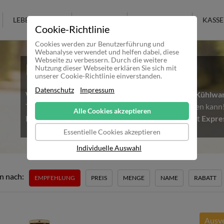
LEBENSMITTEL
KOSMETIK
KULTURELLES
KASSE
Cookie-Richtlinie
Cookies werden zur Benutzerführung und
Webanalyse verwendet und helfen dabei, diese
Webseite zu verbessern. Durch die weitere
Hitzewelle in Deutschland
Nutzung dieser Webseite erklären Sie sich mit
unserer Cookie-Richtlinie einverstanden.
Datenschutz
Impressum
Wir möchten alle Kunden darauf Hinweisen, dass
Kühlwa
Temperaturen nicht mehr sicher ausgeliefert werden kan
Alle Cookies akzeptieren
Kühlware bestellen möchte, sollte daher unbedingt
Expre
Essentielle Cookies akzeptieren
Individuelle Auswahl
n nach:
EMPFEHLUNG
PREIS
MENGE
NAME
RABATT
Ausve