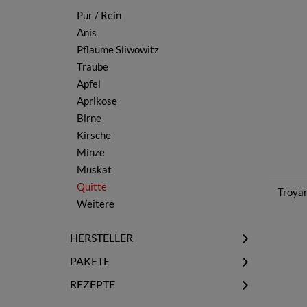
Brandy - Weinbrand
Pur / Rein
Rakija
Anis
Likör
Pflaume Sliwowitz
Whisky
Traube
Vodka
Apfel
Rum
Aprikose
Gin
Birne
Ouzo
Kirsche
Minze
Muskat
Quitte
Troyan
Weitere
HERSTELLER
Assenovgrad
PAKETE
Black Sea Gold Pomorie
Alle Pakete
REZEPTE
Bonidex
Probierpakete
Bulgarische Classics