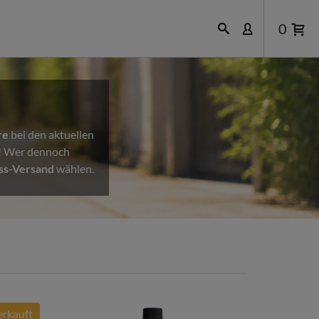
0
re
bei den aktuellen
n! Wer dennoch
ss-Versand
wählen.
rkauft