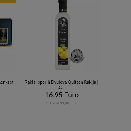
henkset
Rakia Isperih Dyuleva Quitten Rakija |
0,5 l
16,95 Euro
1 l kostet 33,90 Euro