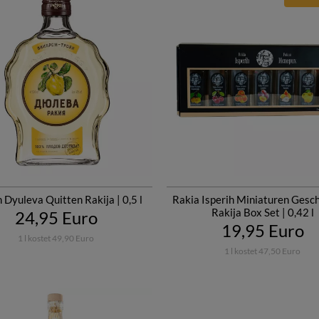
 Dyuleva Quitten Rakija | 0,5 l
Rakia Isperih Miniaturen Gesc
Rakija Box Set | 0,42 l
24,95 Euro
19,95 Euro
1 l kostet 49,90 Euro
1 l kostet 47,50 Euro