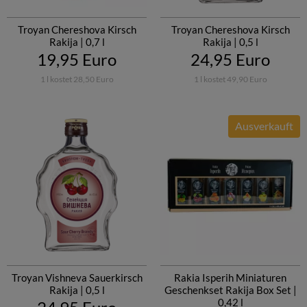
Troyan Chereshova Kirsch
Troyan Chereshova Kirsch
Rakija | 0,7 l
Rakija | 0,5 l
19,95 Euro
24,95 Euro
1 l kostet 28,50 Euro
1 l kostet 49,90 Euro
Ausverkauft
Troyan Vishneva Sauerkirsch
Rakia Isperih Miniaturen
Rakija | 0,5 l
Geschenkset Rakija Box Set |
0,42 l