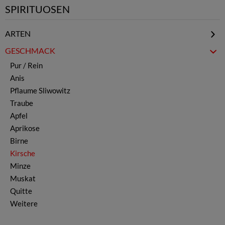
SPIRITUOSEN
ARTEN
Mastika & Menta
GESCHMACK
Brandy - Weinbrand
Pur / Rein
Rakija
Anis
Likör
Pflaume Sliwowitz
Whisky
Traube
Vodka
Apfel
Rum
Aprikose
Gin
Birne
Ouzo
Kirsche
Minze
Muskat
Quitte
Weitere