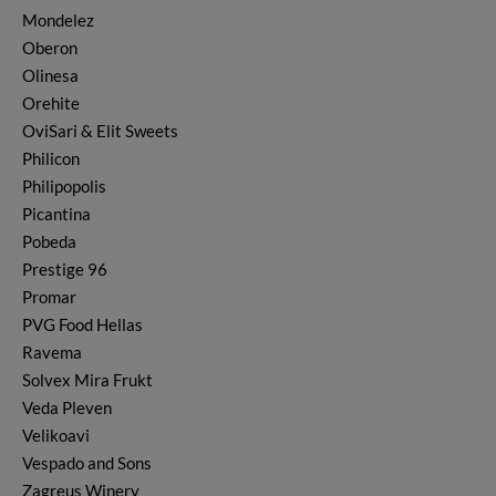
Mondelez
Oberon
Olinesa
Orehite
OviSari & Elit Sweets
Philicon
Philipopolis
Picantina
Pobeda
Prestige 96
Promar
PVG Food Hellas
Ravema
Solvex Mira Frukt
Veda Pleven
Velikoavi
Vespado and Sons
Zagreus Winery