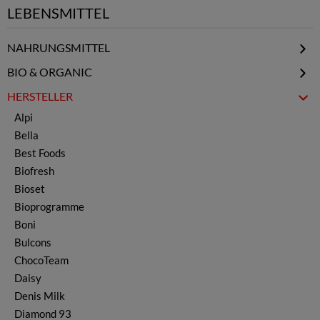
LEBENSMITTEL
NAHRUNGSMITTEL
Elixier & Honig
BIO & ORGANIC
Getränkepulver
BIO Käse & Kaschkawal
HERSTELLER
Gemüsekonserven
BIO Öl & Essig
Alpi
Obstkonserven
Bella
Gewürze & Kräuter
Best Foods
Gewürzmischungen
Biofresh
Joghurt & Kefir
Bioset
Käse & Kaschkawal
Bioprogramme
Kerne & Nüsse
Boni
Ljutenica & Ajvar
Bulcons
Öl & Essig
ChocoTeam
Marmelade & Konfitüre
Daisy
Nudeln, Teig & Reis
Denis Milk
Schokolade & Waffeln
Diamond 93
Snacks & Chips