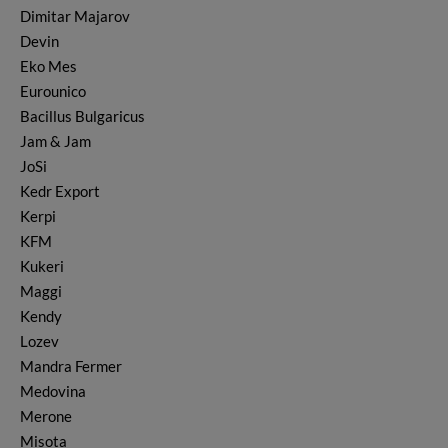
Dimitar Majarov
Süßigkeiten & Bonbons
Devin
Tee
Eko Mes
Wurst
Eurounico
Wasser
Bacillus Bulgaricus
Jam & Jam
JoSi
Kedr Export
Kerpi
KFM
Kukeri
Maggi
Kendy
Lozev
Mandra Fermer
Medovina
Merone
Misota