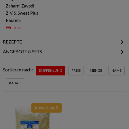
Zaharni Zavodi
ZIV & Sweet Plus
Raureni
Weitere
REZEPTE
Schopska-Salat
ANGEBOTE & SETS
Gurkensuppe Tarator
Gourmet Sale
Schäfersalat Ovcharska
Gourmet Specials
Sortieren nach:
EMPFEHLUNG
PREIS
MENGE
NAME
Joghurtsuppe
Gourmet Probiersets
Erdbeer Limetten Joghurt
RABATT
Ausverkauft