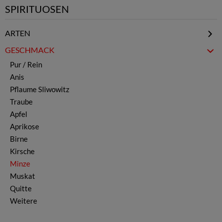
SPIRITUOSEN
ARTEN
Mastika & Menta
GESCHMACK
Brandy - Weinbrand
Pur / Rein
Rakija
Anis
Likör
Pflaume Sliwowitz
Whisky
Traube
Vodka
Apfel
Rum
Aprikose
Gin
Birne
Ouzo
Kirsche
Minze
Muskat
Quitte
Weitere