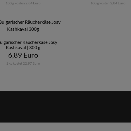
100 g kosten 2,84 Euro
100 g kosten 2,84 Euro
Bulgarischer Räucherkäse Josy
Kashkaval | 300 g
6,89 Euro
1 kg kostet 22,97 Euro