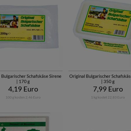
l Bulgarischer Schafskäse Sirene
Original Bulgarischer Schafskäs
| 170 g
| 350 g
4,19 Euro
7,99 Euro
100 g kosten 2,46 Euro
1 kg kostet 22,83 Euro