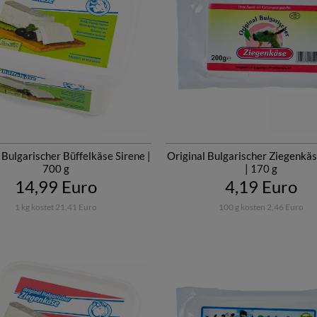
 Bulgarischer Büffelkäse Sirene |
Original Bulgarischer Ziegenkäs
700 g
| 170 g
14,99 Euro
4,19 Euro
1 kg kostet 21,41 Euro
100 g kosten 2,46 Euro