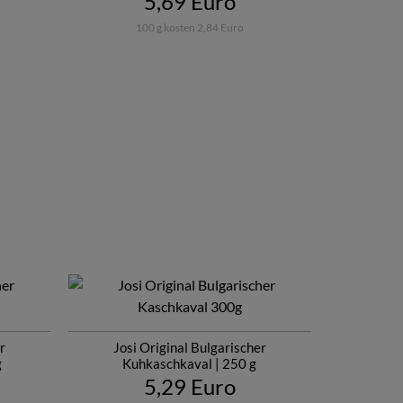
5,69 Euro
100 g kosten 2,84 Euro
r
Josi Original Bulgarischer
g
Kuhkaschkaval | 250 g
5,29 Euro