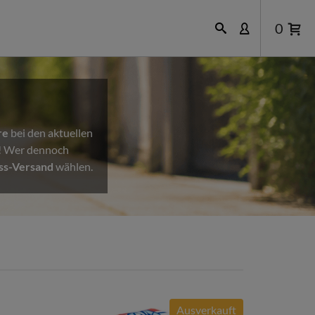
0
re
bei den aktuellen
n! Wer dennoch
ss-Versand
wählen.
Ausverkauft