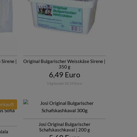
 Sirene |
Original Bulgarischer Weisskäse Sirene |
350 g
6,49 Euro
1 kg kostet 18,54 Euro
rkauft
Josi Original Bulgarischer
Schafskaschkaval | 200 g
lala