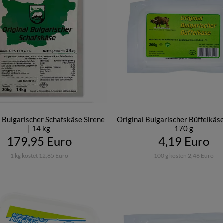
l Bulgarischer Schafskäse Sirene
Original Bulgarischer Büffelkäse
| 14 kg
170 g
179,95 Euro
4,19 Euro
1 kg kostet 12,85 Euro
100 g kosten 2,46 Euro