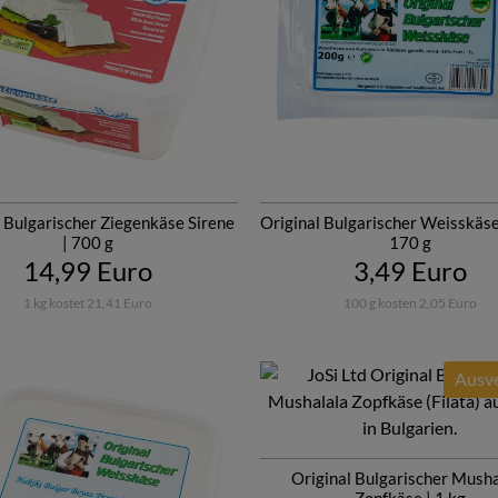
l Bulgarischer Ziegenkäse Sirene
Original Bulgarischer Weisskäse
| 700 g
170 g
14,99 Euro
3,49 Euro
1 kg kostet 21,41 Euro
100 g kosten 2,05 Euro
Ausve
Original Bulgarischer Musha
Zopfkäse | 1 kg