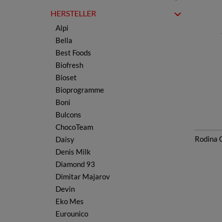
Getränkepulver
BIO Käse & Kaschkawal
HERSTELLER
Gemüsekonserven
BIO Öl & Essig
Alpi
Obstkonserven
Bella
Gewürze & Kräuter
Best Foods
Gewürzmischungen
Biofresh
Joghurt & Kefir
Bioset
Käse & Kaschkawal
Bioprogramme
Kerne & Nüsse
Boni
Ljutenica & Ajvar
Bulcons
Öl & Essig
ChocoTeam
Marmelade & Konfitüre
Rodina O
Daisy
Nudeln, Teig & Reis
Denis Milk
Schokolade & Waffeln
Diamond 93
Snacks & Chips
Dimitar Majarov
Süßigkeiten & Bonbons
Devin
Tee
Eko Mes
Wurst
Eurounico
Wasser