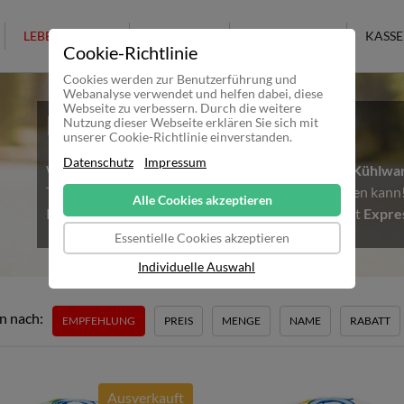
LEBENSMITTEL
KOSMETIK
KULTURELLES
KASSE
Cookie-Richtlinie
Cookies werden zur Benutzerführung und
Webanalyse verwendet und helfen dabei, diese
Webseite zu verbessern. Durch die weitere
Hitzewelle in Deutschland
Nutzung dieser Webseite erklären Sie sich mit
unserer Cookie-Richtlinie einverstanden.
Datenschutz
Impressum
Wir möchten alle Kunden darauf Hinweisen, dass
Kühlwa
Temperaturen nicht mehr sicher ausgeliefert werden kan
Alle Cookies akzeptieren
Kühlware bestellen möchte, sollte daher unbedingt
Expre
Essentielle Cookies akzeptieren
Individuelle Auswahl
n nach:
EMPFEHLUNG
PREIS
MENGE
NAME
RABATT
Ausverkauft