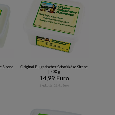
e Sirene
Original Bulgarischer Schafskäse Sirene
| 700 g
14,99 Euro
1 kg kostet 21,41 Euro