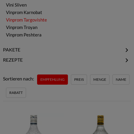
Vini Sliven
Vinprom Karnobat
Vinprom Targovishte
Vinprom Troyan
Vinprom Peshtera
PAKETE
Alle Pakete
REZEPTE
Probierpakete
Bulgarische Classics
Artenvielfalt
Grüne Wolke
Sortieren nach:
EMPFEHLUNG
PREIS
MENGE
NAME
Fruchtkörbe
Hersteller Pakete
RABATT
Highlights