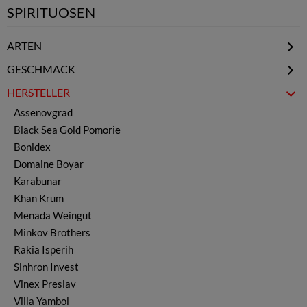
SPIRITUOSEN
ARTEN
Mastika & Menta
GESCHMACK
Brandy - Weinbrand
Pur / Rein
HERSTELLER
Rakija
Anis
Assenovgrad
Likör
Pflaume Sliwowitz
Black Sea Gold Pomorie
Whisky
Traube
Bonidex
Vodka
Apfel
Domaine Boyar
Rum
Aprikose
Karabunar
Gin
Birne
Khan Krum
Ouzo
Kirsche
Menada Weingut
Minze
Minkov Brothers
Muskat
Rakia Isperih
Quitte
Sinhron Invest
Weitere
Vinex Preslav
Villa Yambol