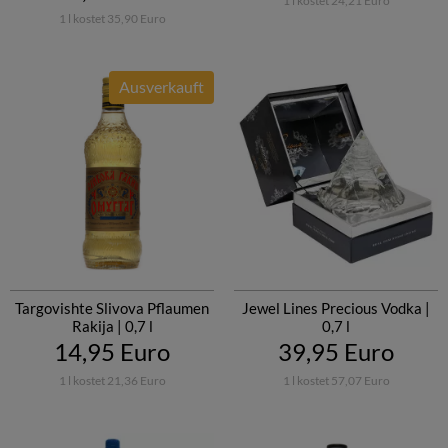
1 l kostet 24,21 Euro
1 l kostet 35,90 Euro
Ausverkauft
Targovishte Slivova Pflaumen
Jewel Lines Precious Vodka |
Rakija | 0,7 l
0,7 l
14,95 Euro
39,95 Euro
1 l kostet 21,36 Euro
1 l kostet 57,07 Euro