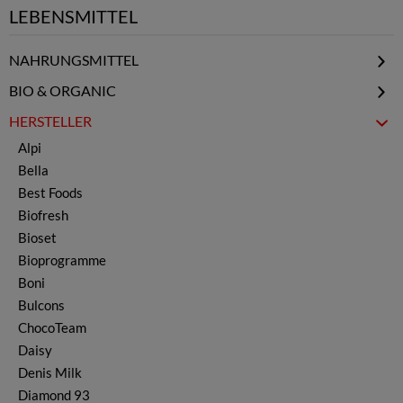
LEBENSMITTEL
NAHRUNGSMITTEL
Elixier & Honig
BIO & ORGANIC
Getränkepulver
BIO Käse & Kaschkawal
HERSTELLER
Gemüsekonserven
BIO Öl & Essig
Alpi
Obstkonserven
Bella
Gewürze & Kräuter
Best Foods
Gewürzmischungen
Biofresh
Joghurt & Kefir
Bioset
Käse & Kaschkawal
Bioprogramme
Kerne & Nüsse
Boni
Ljutenica & Ajvar
Bulcons
Öl & Essig
ChocoTeam
Marmelade & Konfitüre
Daisy
Nudeln, Teig & Reis
Denis Milk
Schokolade & Waffeln
Diamond 93
Snacks & Chips