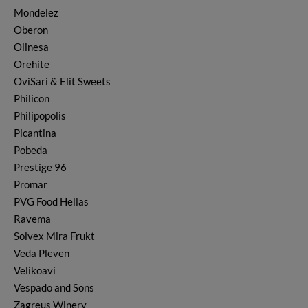
Mondelez
Oberon
Olinesa
Orehite
OviSari & Elit Sweets
Philicon
Philipopolis
Picantina
Pobeda
Prestige 96
Promar
PVG Food Hellas
Ravema
Solvex Mira Frukt
Veda Pleven
Velikoavi
Vespado and Sons
Zagreus Winery