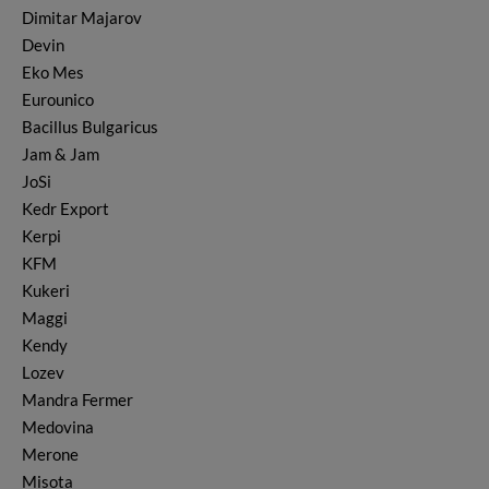
Dimitar Majarov
Süßigkeiten & Bonbons
Devin
Tee
Eko Mes
Wurst
Eurounico
Wasser
Bacillus Bulgaricus
Jam & Jam
JoSi
Kedr Export
Kerpi
KFM
Kukeri
Maggi
Kendy
Lozev
Mandra Fermer
Medovina
Merone
Misota