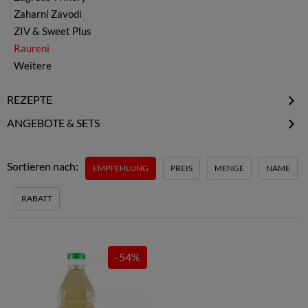
Zaharni Zavodi
ZIV & Sweet Plus
Raureni
Weitere
REZEPTE
Schopska-Salat
ANGEBOTE & SETS
Gurkensuppe Tarator
Gourmet Sale
Schäfersalat Ovcharska
Gourmet Specials
Sortieren nach:
EMPFEHLUNG
PREIS
MENGE
NAME
Joghurtsuppe
Gourmet Probiersets
Erdbeer Limetten Joghurt
RABATT
-54%