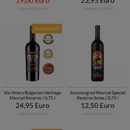
19,00 Euro
23,95 Euro
1 l kostet 25,33 Euro
1 l kostet 31,93 Euro
Ausverkauft
Via Vinera Bulgarian Heritage
Assenovgrad Mavrud Special
Mavrud Reserve | 0,75 l
Reserve Ikone | 0,75 l
24,95 Euro
12,50 Euro
1 l kostet 33,27 Euro
1 l kostet 16,67 Euro