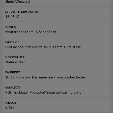
Single Vineyard
Ein hochwertiger Naturkorken rundet dieses handwerkliche
Erzeugnis stilvoll ab. Der
Four Friends GSM Single Vineyard
SERVIERTEMPERATUR
ist ein eindrucksvolles Beispiel für modernes Winzerhandwerk
16-18 °C
mit bulgarischen Wurzeln - authentisch, kraftvoll und dennoch
BÖDEN
elegant.
zimtfarbene Lehm- & Sandböden
PASST ZU
Weitere Informationen
Filet de boeuf en croute, Wild, Lamm, Pilze, Käse
findest Du unter
Weingut Four Friends
VERSCHLUSS
Naturkorken
FASSREIFE
10-12 Monate in Barriques aus französischer Eiche
QUALITÄT
PGI Thrakiatal (Protected Geographical Indication)
MENGE
0,75 l