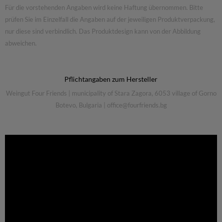
Für die vorstehenden Angaben wird keine Haftung übernommen. Bitte
prüfen Sie im Einzelfall die Angaben auf der jeweiligen Produktverpackung,
nur diese sind verbindlich. Das Produktdesign kann von der Abbildung
abweichen.
Pflichtangaben zum Hersteller
Weingut Four Friends
|
municipality of Stara Zagora, 6053 village of Gorno
Botevo, Bulgaria
|
office@fourfriends.bg