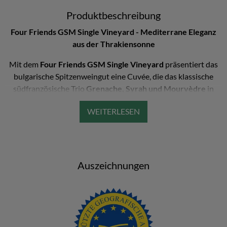
Produktbeschreibung
Four Friends GSM Single Vineyard - Mediterrane Eleganz
aus der Thrakiensonne
Mit dem
Four Friends GSM Single Vineyard
präsentiert das
bulgarische Spitzenweingut eine Cuvée, die das klassische
südfranzösische Trio
Grenache, Syrah und Mourvèdre
in
vollendeter Harmonie vereint. Die Reben gedeihen auf einem
einzigen Weinberg in Südlage in der Oberthrakischen
Tiefebene - eine Region, die mit zimtfarbenen Lehm- und
Sandböden sowie optimalem Mikroklima ideale
Voraussetzungen für kraftvolle, komplexe Rotweine bietet.
Auszeichnungen
Im Glas zeigt sich der Wein in einem tiefdunklen Granatrot. In
der Nase entfaltet sich ein komplexes Aromenspektrum: Rote
Beerenfrüchte, süße Gewürze und feine erdige Noten treffen
auf Anklänge von Leder, nassem Stein und
edler
Bitterschokolade
. Jeder Schluck offenbart eine fein