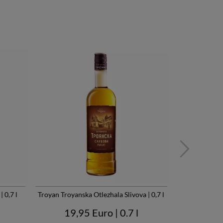
 0,7 l
Troyan Troyanska Otlezhala Slivova | 0,7 l
Troyan Tro
Gesc
19,95 Euro
| 0.7 l
26,