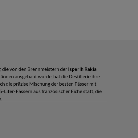
, die von den Brennmeistern der
Isperih Rakia
Bränden ausgebaut wurde, hat die Destillerie ihre
ch die präzise Mischung der besten Fässer mit
5-Liter-Fässern aus französischer Eiche statt, die
.
füllt, was ihn zu einem
begehrten Sammlerstück
 aromatischen Eigenschaften bekannt ist.
 das durch feine Noten von Kokosnuss und Vanille
 Hauch Kokosnuss und einem eleganten Eichenbild