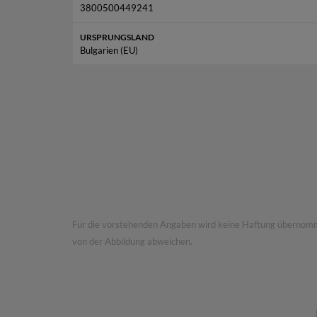
3800500449241
URSPRUNGSLAND
Bulgarien (EU)
Die Rakija und Limettensaft in e
Für die vorstehenden Angaben wird keine Haftung übernommen.
von der Abbildung abweichen.