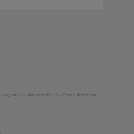
ettenscheibe und Minze garnieren.
kung, nur diese sind verbindlich. Das Produktdesign kann
g