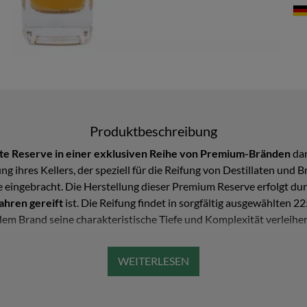
Produktbeschreibung
tte Reserve in einer exklusiven Reihe von Premium-Bränden
dar
ng ihres Kellers, der speziell für die Reifung von Destillaten und 
e eingebracht. Die Herstellung dieser Premium Reserve erfolgt dur
ahren gereift
ist. Die Reifung findet in sorgfältig ausgewählten 22
dem Brand seine charakteristische Tiefe und Komplexität verleihen
tierten und nummerierten Kleinserie von nur 1500 Flaschen
abge
f der Stanley-Pflaume (Prunus domestica), die für ihre besonders
nd mit einem hervorragend erhaltenen fruchtigen Pflaumenaroma,
ich ein angenehm fruchtiger Geschmack, der von einem dezenten