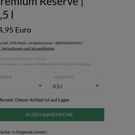
remium Reserve |
,5 l
4,95 Euro
is inkl. 19% MwSt. | Artikelnummer: 3800500449241
l. Verpackungs- und Versandkosten
ndpreis: 1 l kostet 49,90 Euro
ormationen zur Lebensmittelkennzeichnung finden Sie
hier
.
MENGE
VARIANTE
ferzeit: Dieser Artikel ist auf Lager
IN DEN WARENKORB
ferbar in folgende Länder: