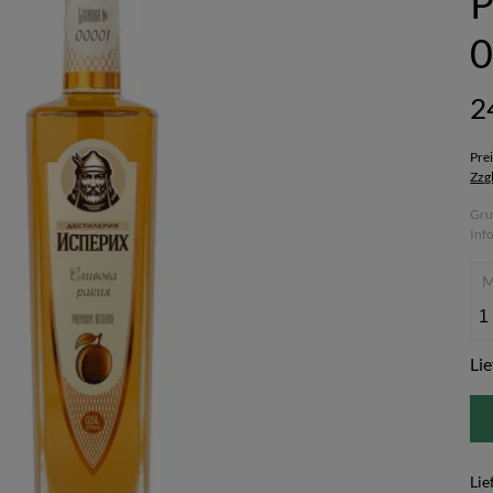
P
0
2
Pre
Zzg
Gru
Inf
Lie
Lie