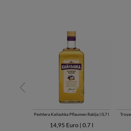
ova Rakija 7 YO
| 0,5 l
0.5 l
Peshtera Kailashka Pflaumen Rakija | 0,7 l
Troya
14,95 Euro
| 0.7 l