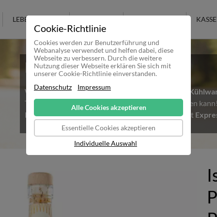
LEBENSMITTEL
KOSMETIK
KULTURELLES
KASSE
Cookie-Richtlinie
Cookies werden zur Benutzerführung und
Webanalyse verwendet und helfen dabei, diese
Webseite zu verbessern. Durch die weitere
Hitzewelle in Deutschland
Nutzung dieser Webseite erklären Sie sich mit
unserer Cookie-Richtlinie einverstanden.
Datenschutz
Impressum
Wir möchten alle Kunden darauf Hinweisen, dass
Kühlwa
Temperaturen nicht mehr sicher ausgeliefert werden kan
Alle Cookies akzeptieren
Kühlware bestellen möchte, sollte daher unbedingt
Expre
Essentielle Cookies akzeptieren
Individuelle Auswahl
I
P