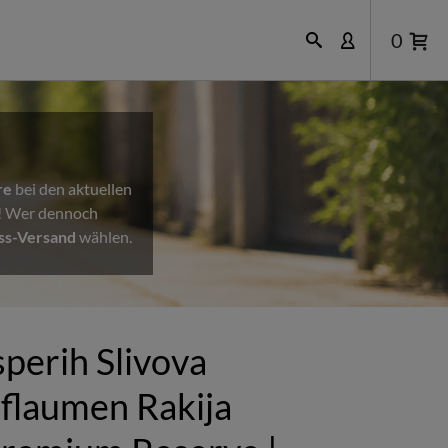
0
re
bei den aktuellen
n! Wer dennoch
ss-Versand
wählen.
sperih Slivova
flaumen Rakija