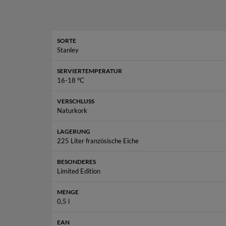
begleitet wird. Der erhöhte Alkoholg
Dieser Premium-Rakija ist die
perfekte Begleitu
SORTE
Stanley
SERVIERTEMPERATUR
16-18 °С
VERSCHLUSS
Naturkork
LAGERUNG
Die Zutaten im Glas verr
225 Liter französische Eiche
BESONDERES
Limited Edition
MENGE
0,5 l
Alle Zutaten 
EAN