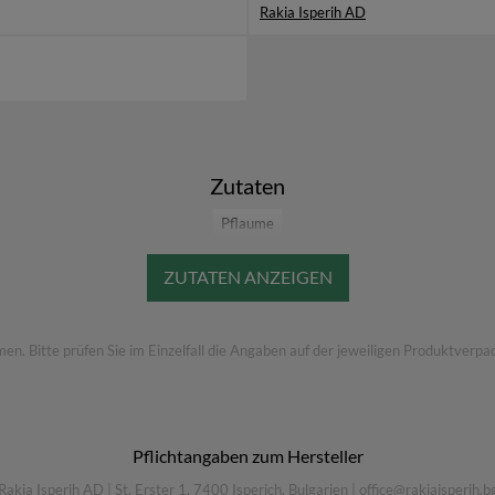
Rakia Isperih AD
"Plum Mule"
50 ml Isperih Slivova Pflaumen Rakija
100 ml Ginger Beer
10 ml Limettensaft
1 Limettenscheibe
Frische Minze
Zutaten
inen Becher mit Eis geben, mit Ginger Beer auffüllen und mit Lim
Pflaume
Weitere Informationen
findest Du unter
Rakia Isperih AD
 Bitte prüfen Sie im Einzelfall die Angaben auf der jeweiligen Produktverpac
Pflichtangaben zum Hersteller
Rakia Isperih AD
|
St. Erster 1, 7400 Isperich, Bulgarien
|
office@rakiaisperih.b