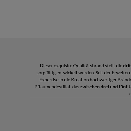
Dieser exquisite Qualitätsbrand stellt die
dri
sorgfältig entwickelt wurden. Seit der Erweiteru
Expertise in die Kreation hochwertiger Bränd
Pflaumendestillat, das
zwischen drei und fünf J
Dieser exklusive Rakija wird in einer
streng limi
macht. Die Sortenkomposition basiert au
In der Verkostung zeigt sich dieser Premium-Bra
harmonisch ergänzt wird. Am Gaumen entfaltet s