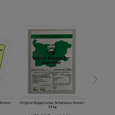
Sirene |
Original Bulgarischer Schafskäse Sirene |
Original Bulg
14 kg