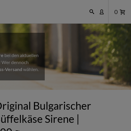
0
re
bei den aktuellen
n! Wer dennoch
ss-Versand
wählen.
riginal Bulgarischer
üffelkäse Sirene |