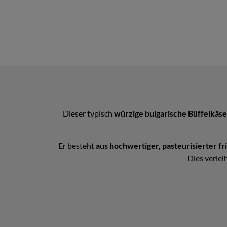
Dieser typisch
würzige bulgarische Büffelkäse
Er besteht
aus hochwertiger, pasteurisierter fr
Dies verle
Der Josi Büffelmilch Weißkäse durchläuft eine
subspecies bulgaricus, einem Bakterium, das ihm
Salzlakenkäse seine spezielle Textur durch die Bil
Fermentationspr