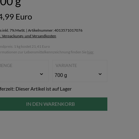
00 g
4,99 Euro
is inkl. 7% MwSt. | Artikelnummer: 4013571017076
l. Verpackungs- und Versandkosten
ndpreis: 1 kg kostet 21,41 Euro
ormationen zur Lebensmittelkennzeichnung finden Sie
hier
.
MENGE
VARIANTE
ferzeit: Dieser Artikel ist auf Lager
IN DEN WARENKORB