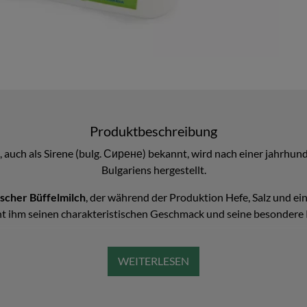
Produktbeschreibung
, auch als Sirene (bulg. Сирене) bekannt, wird nach einer jahrhu
Bulgariens hergestellt.
ischer Büffelmilch
, der während der Produktion Hefe, Salz und ei
iht ihm seinen charakteristischen Geschmack und seine besondere 
n
Reifeprozess von 45 Tagen
. Während dieser Zeit fermentiert er 
 sein
unverwechselbares Aroma
verleiht. Anders als Feta, der au
dung kleiner Bläschen mit Kohlendioxid. Diese Besonderheit sorgt fü
ozess läuft langsam ab, da die Reifung bei einer Temperatur von nu