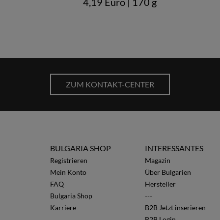
4,19 Euro
| 170 g
ZUM KONTAKT-CENTER
BULGARIA SHOP
INTERESSANTES
Registrieren
Magazin
Mein Konto
Über Bulgarien
FAQ
Hersteller
Bulgaria Shop
---
Karriere
B2B Jetzt inserieren
B2B Login