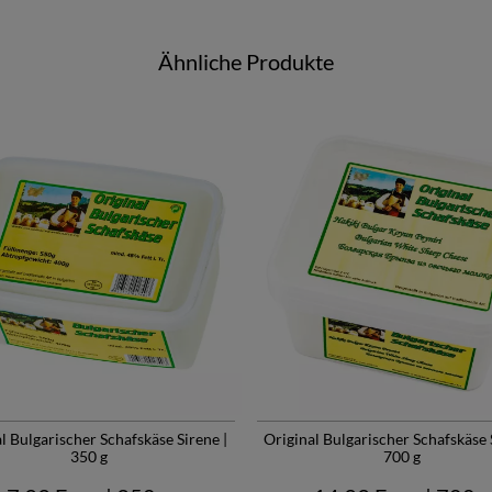
Ähnliche Produkte
l Bulgarischer Schafskäse Sirene |
Original Bulgarischer Schafskäse 
350 g
700 g