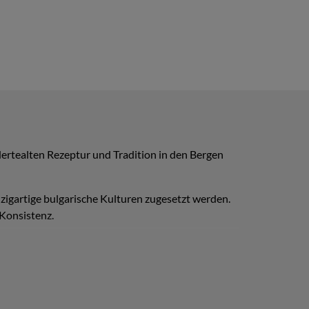
ndertealten Rezeptur und Tradition in den Bergen
nzigartige bulgarische Kulturen zugesetzt werden.
Konsistenz.
unter dem Einfluss von Lactobacillus delbrueckii
f andere Weise gereift wird, erhält der bulgarische
r seine brüchige, leicht pilzartige Konsistenz. Der
r 10 °C erfolgt.