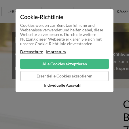
LEBENSMITTEL
KOSMETIK
KULTURELLES
KASSE
Cookie-Richtlinie
Cookies werden zur Benutzerführung und
Webanalyse verwendet und helfen dabei, diese
Webseite zu verbessern. Durch die weitere
Hitzewelle in Deutschland
Nutzung dieser Webseite erklären Sie sich mit
unserer Cookie-Richtlinie einverstanden.
Datenschutz
Impressum
Wir möchten alle Kunden darauf Hinweisen, dass
Kühlwa
Temperaturen nicht mehr sicher ausgeliefert werden kan
Alle Cookies akzeptieren
Kühlware bestellen möchte, sollte daher unbedingt
Expre
Essentielle Cookies akzeptieren
Individuelle Auswahl
O
B