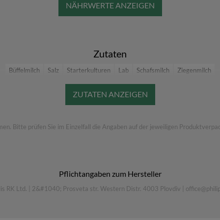
Zutaten
Büffelmilch
Salz
Starterkulturen
Lab
Schafsmilch
Ziegenmilch
 Bitte prüfen Sie im Einzelfall die Angaben auf der jeweiligen Produktverpac
Pflichtangaben zum Hersteller
lis RK Ltd.
|
2&#1040; Prosveta str. Western Distr. 4003 Plovdiv
|
office@phili