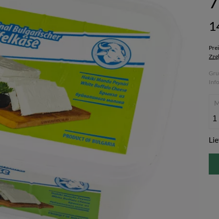
7
1
Pre
Zzg
Gru
Inf
Lie