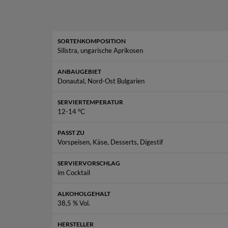
Entdecke den Rakia Isperih Aprikosen Honig Likör,
Landschaften Bulgariens entführt. Hole Dir das
SORTENKOMPOSITION
Silistra, ungarische Aprikosen
ANBAUGEBIET
Donautal, Nord-Ost Bulgarien
SERVIERTEMPERATUR
12-14 °С
PASST ZU
Vorspeisen, Käse, Desserts, Digestif
SERVIERVORSCHLAG
im Cocktail
ALKOHOLGEHALT
38,5 % Vol.
Likör, Lim
HERSTELLER