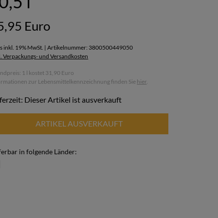
 0,5 l
5,95 Euro
is inkl. 19% MwSt. | Artikelnummer: 3800500449050
l. Verpackungs- und Versandkosten
ndpreis: 1 l kostet 31,90 Euro
ormationen zur Lebensmittelkennzeichnung finden Sie
hier
.
ferzeit: Dieser Artikel ist ausverkauft
ARTIKEL AUSVERKAUFT
ferbar in folgende Länder: