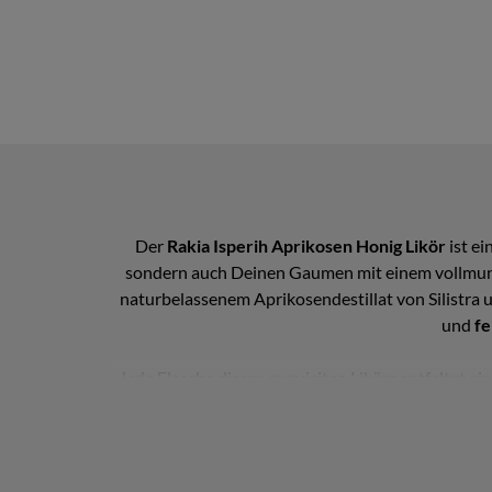
Der
Rakia Isperih Aprikosen Honig Likör
ist ei
sondern auch Deinen Gaumen mit einem vollmundi
naturbelassenem Aprikosendestillat von Silistra 
und
fe
Jede Flasche dieses exquisiten Likörs entfaltet 
seiner weichen, milden und süßen Geschmacksvielfa
großen, erfrischenden Cocktails ein wahrer Genu