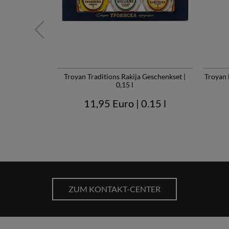
Troyan Traditions Rakija Geschenkset |
Troyan 
0,15 l
11,95 Euro
| 0.15 l
ZUM KONTAKT-CENTER