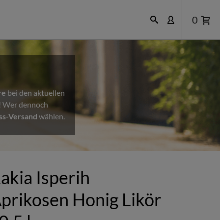
0
re
bei den aktuellen
n! Wer dennoch
ss-Versand
wählen.
akia Isperih
prikosen Honig Likör