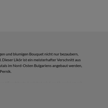
htigen und blumigen Bouquet nicht nur bezaubern,
eser Likör ist ein meisterhafter Verschnitt aus
nautals im Nord-Osten Bulgariens angebaut werden,
Pernik.
 und Fruchtnote
begleitet wird, und begeistert mit
estif nach einem feinen Essen, als auch gekühlt in
ealer Begleiter zu milden Käsesorten und feinen