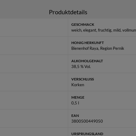
 eine bulgarische Delikatesse, die Dich mit ihrem authentischen 
Produktdetails
 unverwechselbare Aroma Bulgariens nach Hause und genieße den Z
Schluck mit sich bringt.
GESCHMACK
weich, elegant, fruchtig, mild, vollmu
Serviervorschläge:
"Apricot Honey Sour"
HONIG HERKUNFT
5 cl Rakia Isperih Aprikosen Honig Likör
Bienenhof Raya, Region Pernik
2 cl Zitronensaft
1 cl Zuckersirup
ALKOHOLGEHALT
38,5 % Vol.
Eiswürfel
Zutaten shaken und in ein mit Eis gefülltes Glas abseihen.
VERSCHLUSS
Korken
"Apricot Honey Fizz"
4 cl Rakia Isperih Aprikosen Honig Likör
MENGE
1 cl Limettensaft
0,5 l
1 cl Honig
EAN
Soda Water
3800500449050
Eiswürfel
ettensaft und Honig im Glas verrühren, Eis hinzufügen und mit Soda
URSPRUNGSLAND