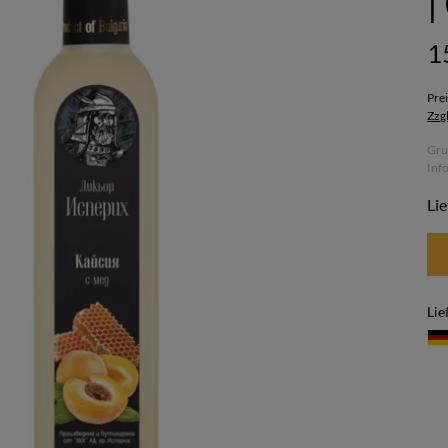
|
1
Pre
Zzg
Gru
Inf
Lie
Lie