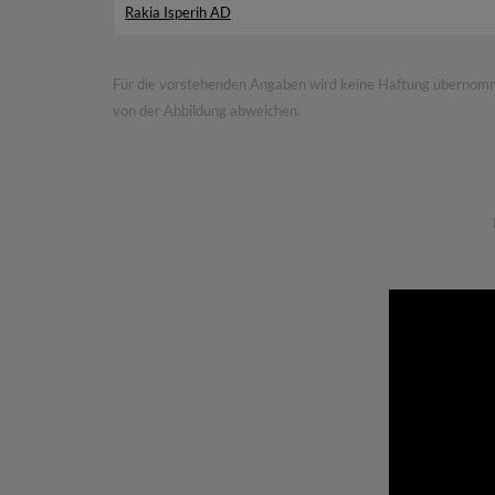
Rakia Isperih AD
Für die vorstehenden Angaben wird keine Haftung übernommen.
von der Abbildung abweichen.
Likör und Limettensa