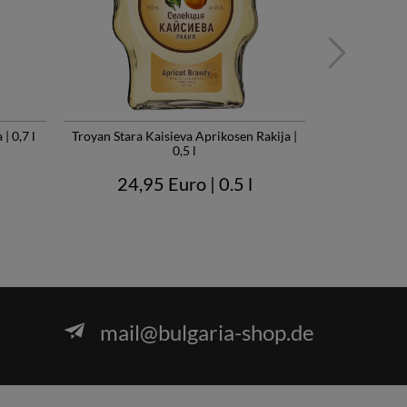
| 0,7 l
Troyan Stara Kaisieva Aprikosen Rakija |
Troyan Prasko
0,5 l
24,
24,95 Euro
| 0.5 l
mail@bulgaria-shop.de