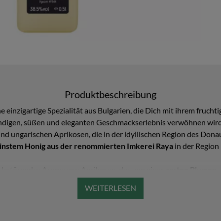
Produktbeschreibung
ne einzigartige Spezialität aus Bulgarien, die Dich mit ihrem fruc
gen, süßen und eleganten Geschmackserlebnis verwöhnen wird. Di
und ungarischen Aprikosen, die in der idyllischen Region des Do
instem Honig aus der renommierten Imkerei Raya
in der Region 
ein betörendes Aroma von Aprikosen, das von einer
zarten Blumen-
lt. Der Rakia Isperih Aprikosen Honig Likör ist sowohl pur als Dig
ss. Durch seine harmonische und samtige Süße ist er zudem ein
id
Desserts
.