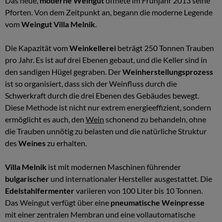
Das neue,
moderne Weingut
öffnete im Frühjahr 2013 seine
Pforten. Von dem Zeitpunkt an, begann die moderne Legende
vom
Weingut Villa Melnik
.
Die Kapazität vom
Weinkellerei
beträgt 250 Tonnen Trauben
pro Jahr. Es ist auf drei Ebenen gebaut, und die Keller sind in
den sandigen Hügel gegraben. Der
Weinherstellungsprozess
ist so organisiert, dass sich der Weinfluss durch die
Schwerkraft durch die drei Ebenen des Gebäudes bewegt.
Diese Methode ist nicht nur extrem energieeffizient, sondern
ermöglicht es auch, den
Wein
schonend zu behandeln, ohne
die Trauben unnötig zu belasten und die natürliche Struktur
des
Weines
zu erhalten.
Villa Melnik
ist mit modernen Maschinen führender
bulgarischer
und internationaler Hersteller ausgestattet. Die
Edelstahlfermenter
variieren von 100 Liter bis 10 Tonnen.
Das Weingut verfügt über eine
pneumatische Weinpresse
mit einer zentralen Membran und eine vollautomatische