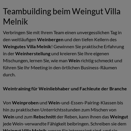
Teambuilding beim Weingut Villa
Melnik
Verbringen Sie mit Ihrem Team einen unvergesslichen Tag in
den weitläufigen
Weinbergen
und den tiefen Kellern des
Weingutes Villa Melnik
! Gewinnen Sie praktische Erfahrung
in der
Weinherstellung
und kreieren Sie Ihre eigenen
Mischungen, lernen Sie, wie man
Wein
richtig schmeckt und
führen Sie Ihr Meeting in den örtlichen Business-Räumen
durch.
Weintraining für Weinliebhaber und Fachleute der Branche
Von
Weinproben
und
Wein
-und-Essen-Pairing-Klassen bis
hin zu praktischen Unterrichtsstunden zum Mischen von
Wein
und zum
Rebschnitt
der Reben, kann ihnen das
Weingut
jede Wein-verwandte Fähigkeit beibringen. Schreiben sie dem
Weingut Villa Melnik
, woran Sie interessiert sind, und sie