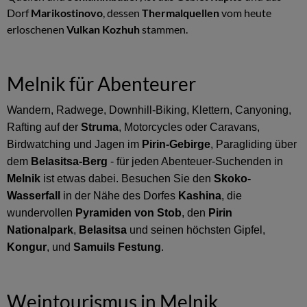
Dorf
Marikostinovo
, dessen
Thermalquellen
vom heute
erloschenen
Vulkan Kozhuh
stammen.
Melnik für Abenteurer
Wandern, Radwege, Downhill-Biking, Klettern, Canyoning,
Rafting auf der
Struma
, Motorcycles oder Caravans,
Birdwatching und Jagen im
Pirin-Gebirge
, Paragliding über
dem
Belasitsa-Berg
- für jeden Abenteuer-Suchenden in
Melnik
ist etwas dabei. Besuchen Sie den
Skoko-
Wasserfall
in der Nähe des Dorfes
Kashina
, die
wundervollen
Pyramiden von Stob
, den
Pirin
Nationalpark
,
Belasitsa
und seinen höchsten Gipfel,
Kongur
, und
Samuils Festung
.
Weintourismus in Melnik