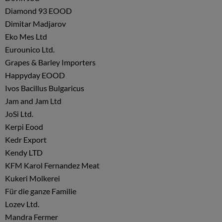
Diamond 93 EOOD
Dimitar Madjarov
Eko Mes Ltd
Eurounico Ltd.
Grapes & Barley Importers
Happyday EOOD
Ivos Bacillus Bulgaricus
Jam and Jam Ltd
JoSi Ltd.
Kerpi Eood
Kedr Export
Kendy LTD
KFM Karol Fernandez Meat
Kukeri Molkerei
Für die ganze Familie
Lozev Ltd.
Mandra Fermer