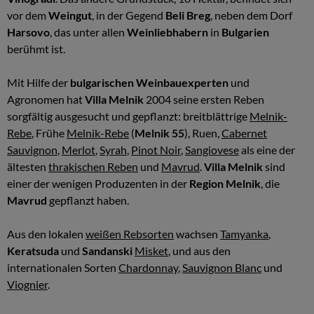
vor dem
Weingut
, in der Gegend
Beli Breg
, neben dem Dorf
Harsovo
, das unter allen
Weinliebhabern
in
Bulgarien
berühmt ist.
Mit Hilfe der
bulgarischen Weinbauexperten
und
Agronomen hat
Villa Melnik
2004 seine ersten Reben
sorgfältig ausgesucht und gepflanzt: breitblättrige
Melnik-
Rebe
, Frühe
Melnik-Rebe
(
Melnik 55
), Ruen,
Cabernet
Sauvignon
,
Merlot
,
Syrah
,
Pinot Noir
,
Sangiovese
als eine der
ältesten
thrakischen Reben
und
Mavrud
.
Villa Melnik
sind
einer der wenigen Produzenten in der
Region Melnik
, die
Mavrud
gepflanzt haben.
Aus den lokalen
weißen Rebsorten
wachsen
Tamyanka
,
Keratsuda
und
Sandanski
Misket
, und aus den
internationalen Sorten
Chardonnay
,
Sauvignon Blanc
und
Viognier
.