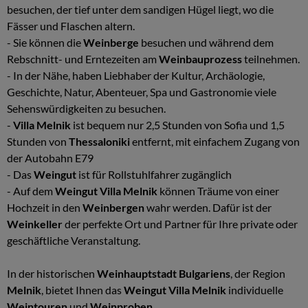
besuchen, der tief unter dem sandigen Hügel liegt, wo die
Fässer und Flaschen altern.
- Sie können die
Weinberge
besuchen und während dem
Rebschnitt- und Erntezeiten am
Weinbauprozess
teilnehmen.
- In der Nähe, haben Liebhaber der Kultur, Archäologie,
Geschichte, Natur, Abenteuer, Spa und Gastronomie viele
Sehenswürdigkeiten zu besuchen.
-
Villa Melnik
ist bequem nur 2,5 Stunden von Sofia und 1,5
Stunden von
Thessaloniki
entfernt, mit einfachem Zugang von
der Autobahn E79
- Das
Weingut
ist für Rollstuhlfahrer zugänglich
- Auf dem
Weingut Villa Melnik
können Träume von einer
Hochzeit in den
Weinbergen
wahr werden. Dafür ist der
Weinkeller
der perfekte Ort und Partner für Ihre private oder
geschäftliche Veranstaltung.
In der historischen
Weinhauptstadt Bulgariens
, der Region
Melnik
, bietet Ihnen das
Weingut Villa Melnik
individuelle
Weintouren
und
Weinproben
.