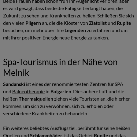
Beide Frauen haben schon früh ihr Augenlicht verloren, aber
es wird gesagt, dass beide die Fähigkeit erlangt haben, die
Zukunft zu sehen und Krankheiten zu heilen. Schließen Sie sich
den vielen
Pilgern
an, die die Klöster von
Zlatolist
und
Rupite
besuchen, um mehr über ihre
Legenden
zu erfahren und um
mit ihrer positiven Energie neue Energie zu tanken.
Spa-Tourismus in der Nähe von
Melnik
Sandanski
ist eines der renommiertesten Zentren für SPA
und
Balneotherapie
in
Bulgarien
. Die saubere Luft und die
heißen
Thermalquellen
ziehen viele Touristen an, die hierher
kommen, um sich zu verwöhnen, sich zu erholen oder
verschiedene Krankheiten zu behandeln.
Ein weiteres beliebtes Ausflugsziel, berühmt für seine heißen
Quellen und
Schlammbäder
, ist das Gebiet
Rupite
und das