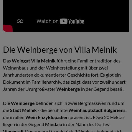
Die Weinberge von Villa Melnik
Das
Weingut Villa Melnik
führt eine Familientradition des
Weinanbaus und der Weinherstellung mit über zwei
Jahrhunderten dokumentierter Geschichte fort. Es gibt ein
Dokument im Familienarchiv, das zeigt, dass vor zweihundert
Jahren der Ururgroßvater
Weinberge
in der Gegend besaß.
Die
Weinberge
befinden sich in zwei Bergmassiven rund um
die
Stadt Melnik
- die berühmte
Weinhauptstadt Bulgariens
,
die in allen
Wein Enzyklopädien
präsent ist. Etwa 20 Hektar
liegen in der Gegend
Mindalo
in der Nähe des Dorfes
Vinogradi
. Das andere Grundstück, 10 Hektar, befindet sich