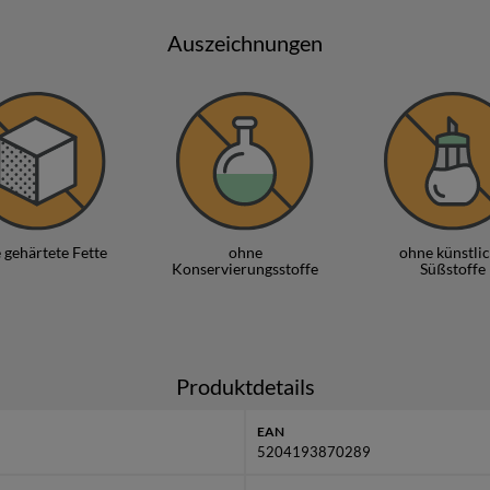
iter zu einem guten Film, bei geselligen Abenden mit Freunden oder
Auszeichnungen
m zum perfekten Partner für kreative Dips und Saucen - von crem
ute Wahl für empfindlichere Genießer. Dennoch sei erwähnt: Die C
 Milch und Lupine enthalten
, was bei Allergikern beachtet werden 
gerung: kühl und trocken - so bleiben sie besonders lange frisch
zeigt
Best Foods
, dass weniger oft mehr ist - ein zeitloser Snack f
 gehärtete Fette
ohne
ohne künstli
Konservierungsstoffe
Süßstoffe
Weitere Informationen
findest Du unter
Best Foods Prod. SRL
Produktdetails
EAN
5204193870289