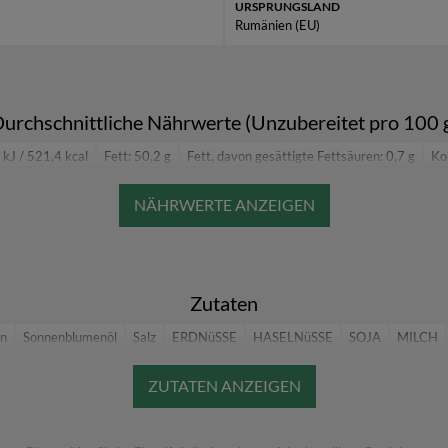
URSPRUNGSLAND
Rumänien (EU)
urchschnittliche Nährwerte (Unzubereitet pro 100 
kJ / 521,4 kcal
Fett: 50,2 g
Fett, davon gesättigte Fettsäuren: 0,7 g
Ko
Kohlenhydrate, davon Zucker: 2,34 g
Eiweiß: 6,0 g
Salz: 1,2 g
Zutaten
ln
Sonnenblumenöl
Salz
ERDNüSSE
HASELNüSSE
SOJA
MILCH