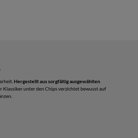
m
arheit.
Hergestellt aus sorgfältig ausgewählten
 Klassiker unter den Chips verzichtet bewusst auf
änzen.
 und verarbeitet. In Bulgarien werden sie für den
, das durch seine feine Salznote und seine zart-
artoffelchips schätzen - ganz ohne Schnickschnack,