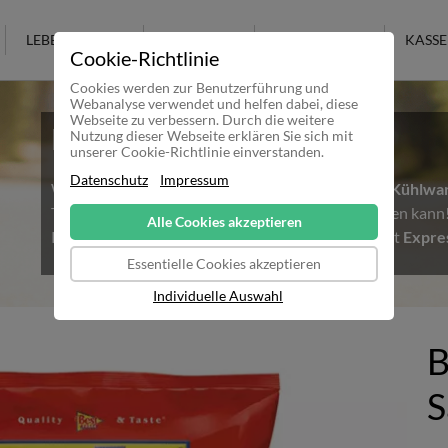
LEBENSMITTEL
KOSMETIK
KULTURELLES
KASSE
Cookie-Richtlinie
Cookies werden zur Benutzerführung und
Webanalyse verwendet und helfen dabei, diese
Webseite zu verbessern. Durch die weitere
Hitzewelle in Deutschland
Nutzung dieser Webseite erklären Sie sich mit
unserer Cookie-Richtlinie einverstanden.
Datenschutz
Impressum
Wir möchten alle Kunden darauf Hinweisen, dass
Kühlwa
Temperaturen nicht mehr sicher ausgeliefert werden kan
Alle Cookies akzeptieren
Kühlware bestellen möchte, sollte daher unbedingt
Expre
Essentielle Cookies akzeptieren
Individuelle Auswahl
B
S