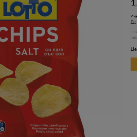
1
Pre
Zzg
Gru
Inf
Lie