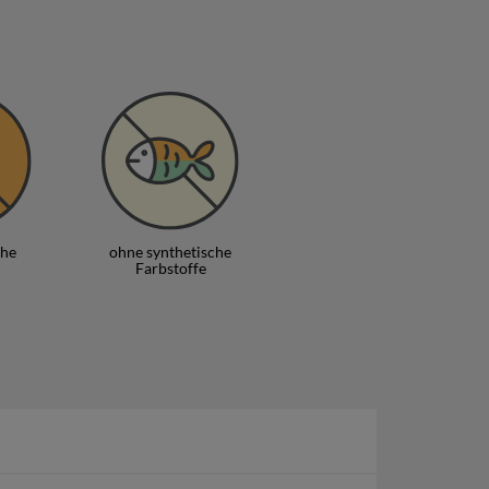
 als feine Knabberei zu einem Glas Wein oder Bier.
igem Hummus bis hin zu würzigem Tzatziki.
hips
können Spuren von Erdnüssen, Haselnüssen,
sollte.
 und knusprig.
ür anspruchsvolle Puristen.
che
ohne synthetische
Farbstoffe