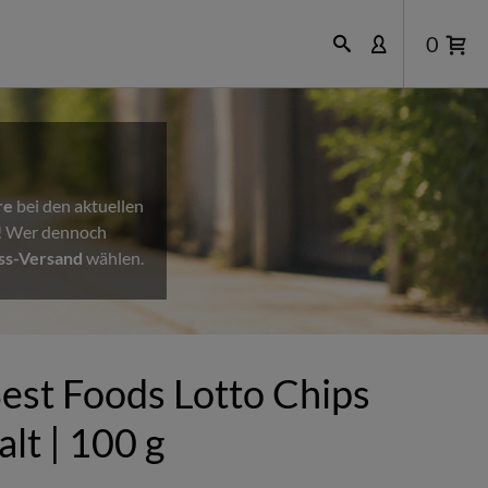
0
re
bei den aktuellen
n! Wer dennoch
ss-Versand
wählen.
est Foods Lotto Chips
alt | 100 g