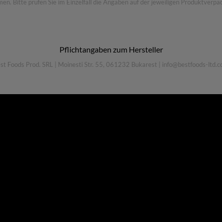
 Bitte prüfen Sie im Einzelfall die Angaben auf der jeweiligen Produktverpac
Pflichtangaben zum Hersteller
st Foods Prod. SRL
|
Moinesti Str. 55, 061232 Bukarest
|
info@bestfoods-ltd.