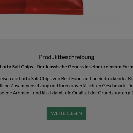
Produktbeschreibung
Lotto Salt Chips - Der klassische Genuss in seiner reinsten For
eisen die Lotto Salt Chips von Best Foods mit beeindruckender Kl
hrliche Zusammensetzung und ihren unverfälschten Geschmack. Der
adene Aromen - und lässt damit die Qualität der Grundzutaten gl
ft und werden in Rumänien unter optimalen Bedingungen angebaut
 goldgelb und knusprig frittiert. Das Ergebnis: ein Chips-Erlebnis
d ideal für alle, die den puren, ehrlichen Geschmack klassischer K
aber mit viel Charakter.