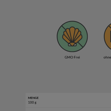
Die
Lotto Salt Chips
eignen sich perfekt als Begle
Ihre zurückhaltende Würze macht sie zude
Dank der schlichten Rezeptur sind sie auch eine g
Soja,
Empfohlene La
Mit den
Lotto Salt Chips
GMO Frei
ohne
MENGE
100 g