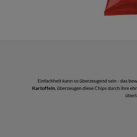
Einfachheit kann so überzeugend sein - das bew
Kartoffeln
, überzeugen diese Chips durch ihre e
überl
Die Kartoffeln stammen aus kontrollierter Herkun
Vertrieb veredelt und mit reinem Sonnenblumenöl
knusprige Textur begeistert. Lotto Salt Chips sin