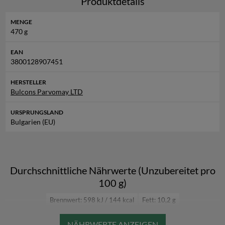
Produktdetails
MENGE
470 g
EAN
3800128907451
HERSTELLER
Bulcons Parvomay LTD
URSPRUNGSLAND
Bulgarien (EU)
Durchschnittliche Nährwerte (Unzubereitet pro
100 g)
Brennwert: 598 kJ / 144 kcal
Fett: 10,2 g
Fett, davon gesättigte Fettsäuren: 0,8 g
Kohlenhydrate: 11,1 g