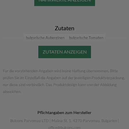
Kohlenhydrate, davon Zucker: 5,6 g
Eiweiß: 1,9 g
Salz: 1,5 g
Zutaten
bulgarische Auberginen
bulgarische Tomaten
gebratene geschälte bulgarische Paprika
Sonnenblumenöl
Zwiebeln
Zucker
Salz
Knoblauch
Für die vorstehenden Angaben wird keine Haftung übernommen. Bitte
prüfen Sie im Einzelfall die Angaben auf der jeweiligen Produktverpackung,
nur diese sind verbindlich. Das Produktdesign kann von der Abbildung
abweichen.
Pflichtangaben zum Hersteller
Bulcons Parvomay LTD
|
Malina St. 1, 4270 Parvomay, Bulgarien
|
office@bulcons.com