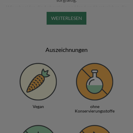
Wir schneiden die Aubergine von Hand und bestreichen die
Stücke mit hochwertigem, für die Wärmebehandlung
geeigneten Sonnenblumenöl mit hohem Ölsäuregehalt. Man
kann es nicht leugnen - der Geschmack von frittiertem Essen
ist unersetzlich, aber wir machen es mit moderner Technologie,
in speziellen Geräten, die mit Heißluft und 80% weniger Fett
Auszeichnungen
arbeiten. Die optimale Temperatur und die präzise
Luftzirkulation bieten eine gesunde Alternative zum Frittieren
mit Öl.
Wir pürieren die reifen Tomaten, kochen sie, geben Salz und
frische Gewürze zu einer köstlichen Tomatensauce hinzu.
Wir ordnen die „frittierten“ Auberginenstücke und die anderen
Produkte manuell in den Gläsern an. Dann bedecken wir sie
mit der zuvor zubereiteten Tomatensauce. Wir fügen geröstete
Vegan
ohne
rote Paprika, gewürfelte Karotten, frische Zwiebeln und etwas
Konservierungsstoffe
Knoblauch hinzu.
Weitere Informationen