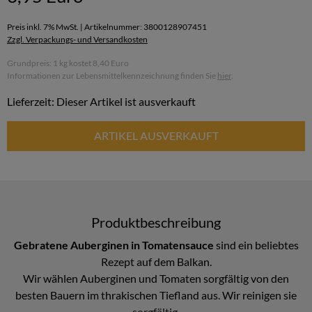
Preis inkl. 7% MwSt. | Artikelnummer: 3800128907451
Zzgl. Verpackungs- und Versandkosten
Grundpreis: 1 kg kostet 8,40 Euro
Informationen zur Lebensmittelkennzeichnung finden Sie
hier
.
Lieferzeit: Dieser Artikel ist ausverkauft
ARTIKEL AUSVERKAUFT
Produktbeschreibung
Gebratene Auberginen in Tomatensauce
sind ein beliebtes
Rezept auf dem Balkan.
Wir wählen Auberginen und Tomaten sorgfältig von den
besten Bauern im thrakischen Tiefland aus. Wir reinigen sie
sorgfältig.