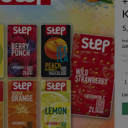
+
K
5
Pre
Zzg
Gru
Inf
Lie