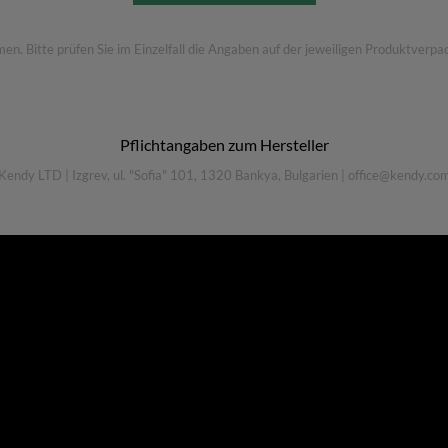
 Bitte prüfen Sie im Einzelfall die Angaben auf der jeweiligen Produktverpac
Pflichtangaben zum Hersteller
Kendy LTD
|
Izgrev, ul. "Sofia" 101, 1320 Bankya, Bulgarien
|
office@kendy.co