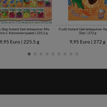
& Step Instant Getränkepulver Mix
Frutti Instant Getränkepulver A
min C Kennenlernpaket | 225,5 g
32er | 272 g
9,95 Euro
| 225.5 g
9,95 Euro
| 272 g