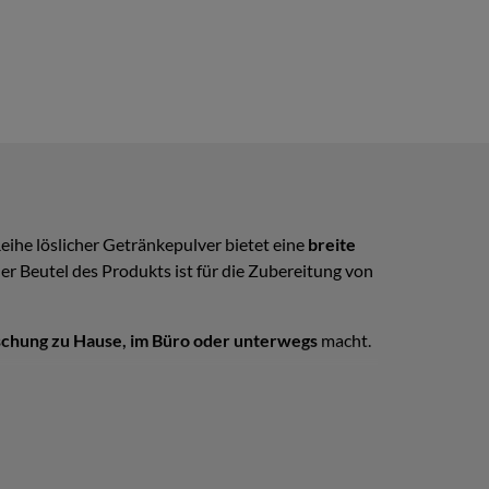
Reihe löslicher Getränkepulver bietet eine
breite
r Beutel des Produkts ist für die Zubereitung von
ischung zu Hause, im Büro oder unterwegs
macht.
 der Verbraucher entgegen. Ob
fruchtige Aromen
nd Walderdbeere
- es ist für jeden Geschmack etwas
it.
Eine Packung enthält insgesamt 9 Beutel in