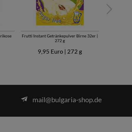
prikose
Frutti Instant Getränkepulver Birne 32er |
Frutti Inst
272 g
Pfi
9,95 Euro
| 272 g
9,9
mail@bulgaria-shop.de