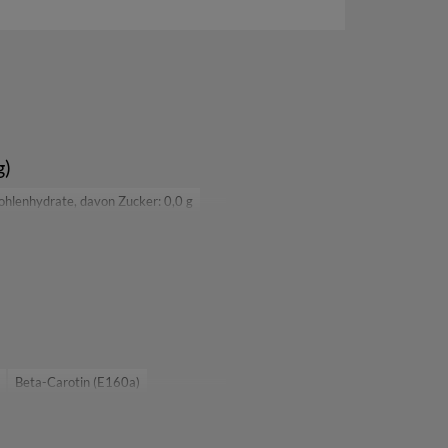
g)
ohlenhydrate, davon Zucker: 0,0 g
Beta-Carotin (E160a)
rtam (E951)
Phenylalanin
E341iii)