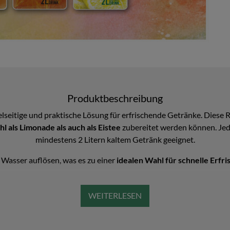
Produktbeschreibung
ielseitige und praktische Lösung für erfrischende Getränke. Diese 
 als Limonade als auch als Eistee
zubereitet werden können. Jede
mindestens 2 Litern kaltem Getränk geeignet.
m Wasser auflösen, was es zu einer
idealen Wahl für schnelle Erfr
ngen kommt Step Getränkepulver den unterschiedlichen Vorlieben
h oder klassische Eistee-Variationen wie Pfirsich, Zitrone u
dabei.
zu lagern, sondern durch seine kompakte Form auch stets griffbere