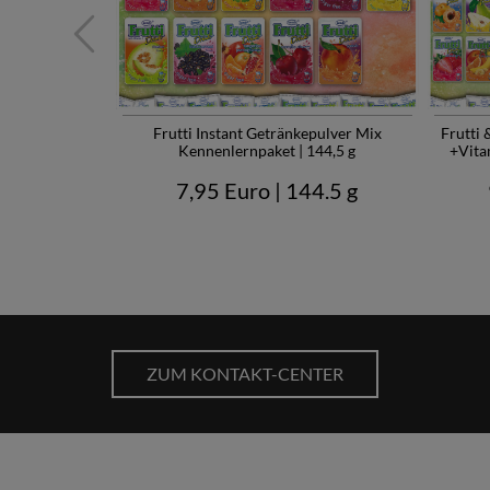
nkepulver
Frutti Instant Getränkepulver Mix
Frutti 
| 272 g
Kennenlernpaket | 144,5 g
+Vita
72 g
7,95 Euro
| 144.5 g
ZUM KONTAKT-CENTER