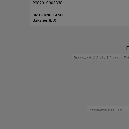
9902010008830
URSPRUNGSLAND
Bulgarien (EU)
D
Brennwert: 6,3 kJ / 1,5 kcal
Fet
Zitronensäure (E330)
Ammonsulfit-Zuckerkulör 
Carboxy