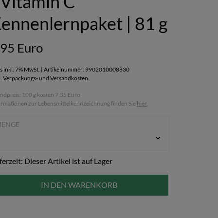
Vitamin C
ennenlernpaket | 81 g
,95 Euro
is inkl. 7% MwSt. | Artikelnummer: 9902010008830
l. Verpackungs- und Versandkosten
ndpreis: 100 g kosten 7,35 Euro
ormationen zur Lebensmittelkennzeichnung finden Sie
hier
.
MENGE
ferzeit: Dieser Artikel ist auf Lager
IN DEN WARENKORB