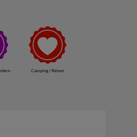
nsystem zu unterstützen. Ob für den täglichen
Sie jederzeit eine praktische und schmackhafte
ergestellt)
ndern
Camping / Reisen
g