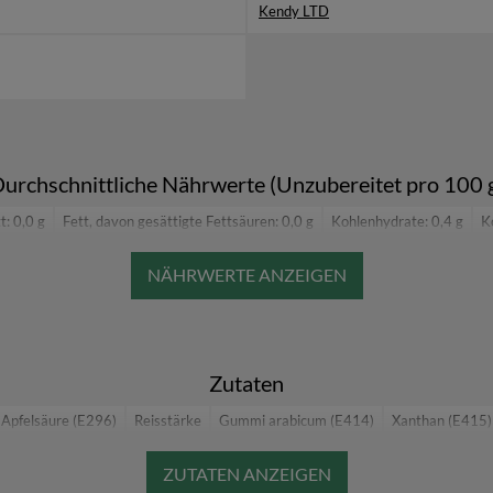
Kendy LTD
urchschnittliche Nährwerte (Unzubereitet pro 100 
t: 0,0 g
Fett, davon gesättigte Fettsäuren: 0,0 g
Kohlenhydrate: 0,4 g
K
Eiweiß: 0,02 g
Salz: 0,0 g
Zutaten
Apfelsäure (E296)
Reisstärke
Gummi arabicum (E414)
Xanthan (E415)
(E150d)
Maltodextrin
Natriumcitrat (E331)
Acesulfam-K (E950)
Aspa
methylcellulose (E466)
Vitamin C (L-Ascorbinsäure)
Tricalciumphosphat (