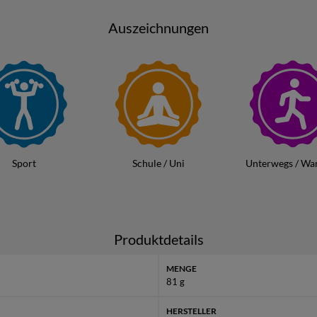
e jeweils mit wertvollem Vitamin C angereichert sind, um das Immu
Auszeichnungen
ei warmem Wetter - mit Kendy Step Instant Getränkepulver haben 
Lösung zur Hand.
roduktbild ist ein Beispielbild (es werden nicht mehr alle Sorten H
Inhalt vom Set:
- Step Instant Getränkepulver Apfel & Birne +Vitamin C | 9 g
- Step Instant Getränkepulver Ananas & Melone +Vitamin C | 9 g
- Step Instant Getränkepulver Beerenpunch +Vitamin C | 9 g
Sport
Schule / Uni
Unterwegs / Wa
- Step Instant Getränkepulver Eistee Pfirsich +Vitamin C | 9 g
- Step Instant Getränkepulver Eistee Zitrone +Vitamin C | 9 g
- Step Instant Getränkepulver Walderdbeere +Vitamin C | 9 g
- Step Instant Getränkepulver Sicilia Orange +Vitamin C | 9 g
Produktdetails
- Step Instant Getränkepulver Zitrone +Vitamin C | 9 g
-
Step Instant Getränkepulver Pfirsich & Aprikose +Vitamin C | 9 
MENGE
81 g
Weitere Informationen
HERSTELLER
findest Du unter
Kendy LTD