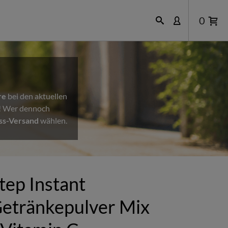
0
re
bei den aktuellen
n! Wer dennoch
ss-Versand
wählen.
tep Instant
etränkepulver Mix