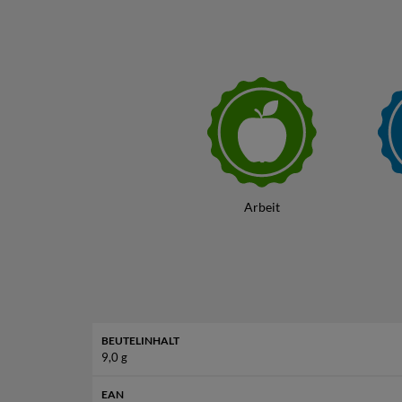
verschiedenen Geschmacksrichtungen
, di
Durstlöscher oder als erfrischendes Getränk b
Info:
Das P
Arbeit
BEUTELINHALT
9,0 g
EAN