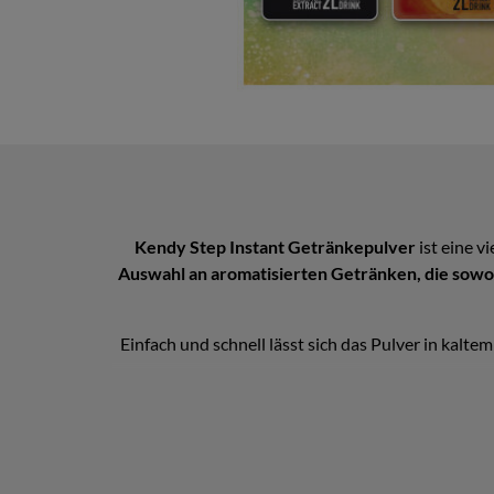
Kendy Step Instant Getränkepulver
ist eine v
Auswahl an aromatisierten Getränken, die sowohl
Einfach und schnell lässt sich das Pulver in kalte
Mit einer großen Vielfalt an Geschmacksrichtu
wie Apfel & Birne, Ananas & Melone, Beerenpunc
Das Step Getränkepulver ist nicht nur einfach 