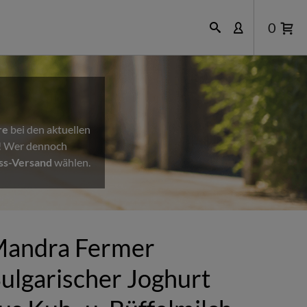
0
re
bei den aktuellen
n! Wer dennoch
ss-Versand
wählen.
andra Fermer
ulgarischer Joghurt