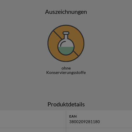
s, Heinboise und in den besten bulgarischen Geschäften kaufen.
Auszeichnungen
ien
eingekauft, da es ihre Politik ist, bulgarische Produzenten und
Weitere Informationen
findest Du unter
Mandra Fermer
ohne
Konservierungsstoffe
Produktdetails
EAN
3800209281180