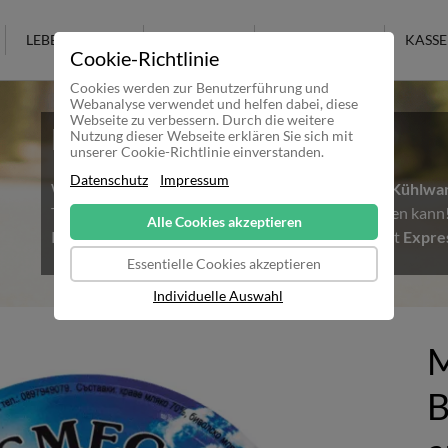
LEBENSMITTEL
KOSMETIK
KULTURELLES
KASSE
Cookie-Richtlinie
Cookies werden zur Benutzerführung und
Webanalyse verwendet und helfen dabei, diese
Webseite zu verbessern. Durch die weitere
Hitzewelle in Deutschland
Nutzung dieser Webseite erklären Sie sich mit
unserer Cookie-Richtlinie einverstanden.
Datenschutz
Impressum
Wir möchten alle Kunden darauf Hinweisen, dass
Kühlwa
Temperaturen nicht mehr sicher ausgeliefert werden kan
Alle Cookies akzeptieren
Kühlware bestellen möchte, sollte daher unbedingt
Expre
Essentielle Cookies akzeptieren
Individuelle Auswahl
M
B