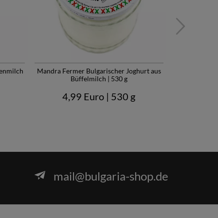
genmilch
Mandra Fermer Bulgarischer Joghurt aus
Mandra Ferme
Büffelmilch | 530 g
Sch
4,99 Euro
| 530 g
4,9
mail@bulgaria-shop.de