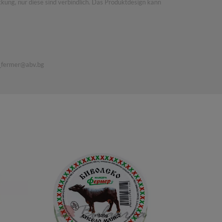
kung, nur diese sind verbindlich. Das Produktdesign kann
_fermer@abv.bg