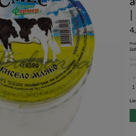
a
|
4
Pre
Zzg
Gru
Inf
Lie