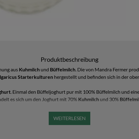
Produktbeschreibung
chung aus
Kuhmilch
und
Büffelmilch
. Die von Mandra Fermer produ
lgaricus Starterkulturen
hergestellt und befinden sich in der obe
ghurt
. Einmal den Büffeljoghurt pur mit 100% Büffelmilch und ei
delt es sich um den Joghurt mit 70%
Kuhmilch
und 30%
Büffelmi
s bleibt der authentische Geschmack und das Aroma des
bulgaris
länger und ideal erhalten.
nd die produzierten Mengen begrenzt. In der Regel kann man
Mand