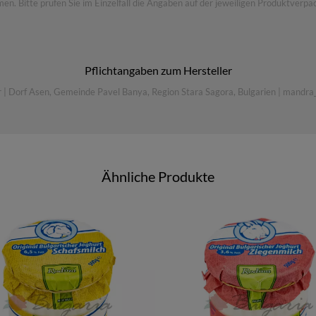
 Bitte prüfen Sie im Einzelfall die Angaben auf der jeweiligen Produktverpac
Pflichtangaben zum Hersteller
r
|
Dorf Asen, Gemeinde Pavel Banya, Region Stara Sagora, Bulgarien
|
mandra
Ähnliche Produkte