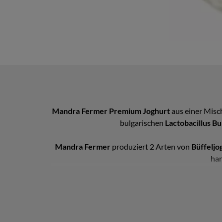
Mandra Fermer Premium Joghurt
aus einer Mis
bulgarischen
Lactobacillus Bu
Mandra Fermer
produziert 2 Arten von
Büffeljo
han
Durch die Glasverpackung mit Schraubverschlus
Aufgrund der geringen Kapazität der Molkerei si