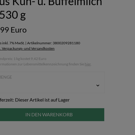
us Kuh- u. Büffelmilch
 530 g
,99 Euro
is inkl. 7% MwSt. | Artikelnummer: 3800209281180
l. Verpackungs- und Versandkosten
ndpreis: 1 kg kostet 9,42 Euro
ormationen zur Lebensmittelkennzeichnung finden Sie
hier
.
MENGE
ferzeit: Dieser Artikel ist auf Lager
IN DEN WARENKORB