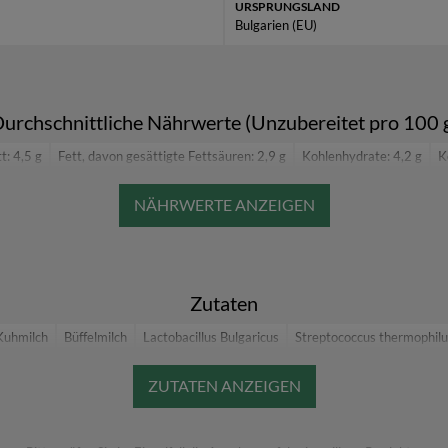
URSPRUNGSLAND
Bulgarien (EU)
urchschnittliche Nährwerte (Unzubereitet pro 100 
t: 4,5 g
Fett, davon gesättigte Fettsäuren: 2,9 g
Kohlenhydrate: 4,2 g
K
Eiweiß: 3,8 g
Salz: 0,12 g
Zutaten
Kuhmilch
Büffelmilch
Lactobacillus Bulgaricus
Streptococcus thermophilu