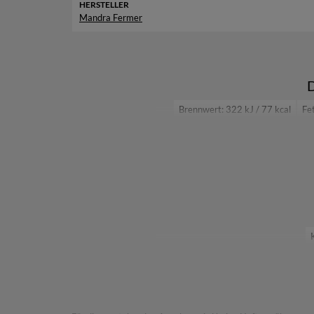
HERSTELLER
Mandra Fermer
D
Brennwert: 322 kJ / 77 kcal
Fet