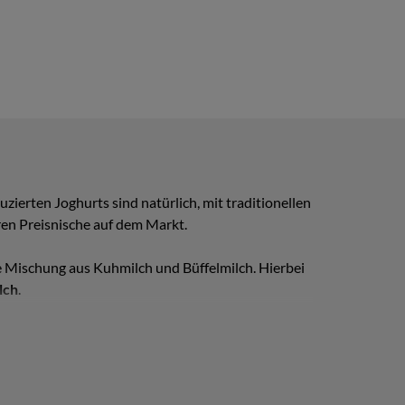
zierten Joghurts sind natürlich, mit traditionellen
ren Preisnische auf dem Markt.
ne Mischung aus Kuhmilch und Büffelmilch. Hierbei
lch
.
chen Joghurts
bei einer Temperatur von 2 bis 6 °C
ra Fermer
Produkte nur vor Ort in der Molkerei,