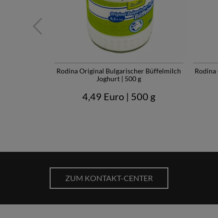
r Joghurt aus
Rodina Original Bulgarischer Büffelmilch
Rodina 
30 g
Joghurt | 500 g
30 g
4,49 Euro
| 500 g
ZUM KONTAKT-CENTER