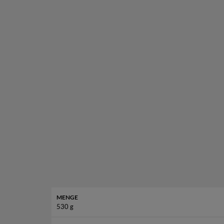
entlang der Straßen vom Schipka (Шипка) Berg
ausschließlich in
Bulgar
MENGE
530 g