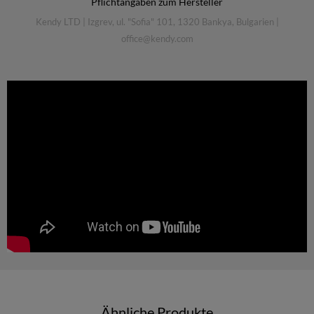
Pflichtangaben zum Hersteller
Kendy LTD
|
Izgrev, ul. "Sofia" 101, 1320 Bankya, Bulgarien
|
office@kendy.com
Ähnliche Produkte