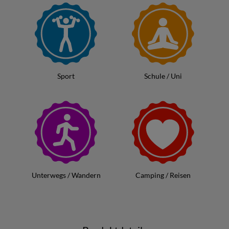
Neben seiner einfachen Zubereitung und Lagerung ist Kendy
Step auch äußerst praktisch, da es jederzeit schnell zur Hand
ist. Das Getränkepulver bietet eine erfrischende und gesunde
Alternative zu herkömmlichen, zuckerhaltigen Limonaden und
ist somit eine
ausgezeichnete Wahl für alle, die nach einem
leckeren, kalorienreduzierten Erfrischungsgetränk suchen
.
Sport
Schule / Uni
Ein besonders hervorzuhebender Geschmack ist
„Beerenpunch“, der eine perfekte Kombination aus
verschiedenen Vitaminen bietet
und somit nicht nur ein
Genuss für den Gaumen, sondern auch eine gesunde Wahl für
den Körper ist. Kendy Step ist eine ideale Lösung für jeden, der
auf der Suche nach einem praktischen, leckeren und
gesundheitsbewussten Getränk ist.
Unterwegs / Wandern
Camping / Reisen
Weitere Informationen
findest Du unter
Kendy LTD