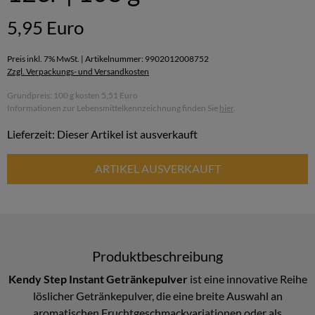
5,95 Euro
Preis inkl. 7% MwSt. | Artikelnummer: 9902012008752
Zzgl. Verpackungs- und Versandkosten
Grundpreis: 100 g kosten 5,51 Euro
Informationen zur Lebensmittelkennzeichnung finden Sie
hier
.
Lieferzeit: Dieser Artikel ist ausverkauft
ARTIKEL AUSVERKAUFT
Produktbeschreibung
Kendy Step Instant Getränkepulver
ist eine innovative Reihe
löslicher Getränkepulver, die eine breite Auswahl an
aromatischen Fruchtgeschmackvariationen oder als