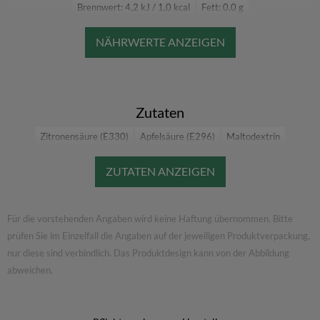
Brennwert: 4,2 kJ / 1,0 kcal
Fett: 0,0 g
Fett, davon gesättigte Fettsäuren: 0,0 g
Kohlenhydrate: 0,31 g
Kohlenhydrate, davon Zucker: 0,0 g
Eiweiß: 0,01 g
Salz: 0,0 g
Zutaten
Zitronensäure (E330)
Apfelsäure (E296)
Maltodextrin
Natriumcitrat (E331)
Acesulfam-K (E950)
Aspartam (E951)
Phenylalanin
Gummi arabicum (E414)
Xanthan (E415)
Azorubin (E122)
Ammonsulfit-Zuckerkulör (E150d)
Für die vorstehenden Angaben wird keine Haftung übernommen. Bitte
Vitamin C (L-Ascorbinsäure)
Tricalciumphosphat (E341iii)
prüfen Sie im Einzelfall die Angaben auf der jeweiligen Produktverpackung,
nur diese sind verbindlich. Das Produktdesign kann von der Abbildung
abweichen.