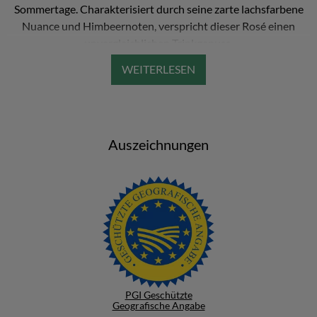
Sommertage. Charakterisiert durch seine zarte lachsfarbene
Nuance und Himbeernoten, verspricht dieser Rosé einen
unvergleichlichen Trinkgenuss.
Er startet mit einem anregenden
Duft, der an fruchtige
Gummibärchen erinnert
und mündet in einen Abgang mit
reifen Erdbeeraromen
, welche diesem Rosé Tiefe und
vollmundiges Aroma verleihen. Balance findet er in seiner
Auszeichnungen
angenehmen Süße und angemessenen Säure.
Eine hervorragende Weinwahl, um sie an einem heißen
Sommerabend mit Freunden zu teilen. Lass dich von seiner
Frische und Eleganz überraschen, kombiniert mit
Aromen von
Hagebutten und Beerenfrüchten, Kräutern und Zitrusnoten
am Gaumen.
Speisenempfehlungen reichen von Salaten mit fruchtigem
PGI Geschützte
Dressing und karamellisierten Nüssen über herzhafte
Geografische Angabe
Gerichte mit süß-sauren Soßen bis hin zu leichten