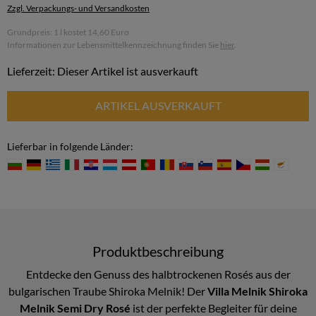
Zzgl. Verpackungs- und Versandkosten
Grundpreis: 1 l kostet 14,60 Euro
Informationen zur Lebensmittelkennzeichnung finden Sie
hier
.
Lieferzeit: Dieser Artikel ist ausverkauft
ARTIKEL AUSVERKAUFT
Lieferbar in folgende Länder:
Produktbeschreibung
Entdecke den Genuss des halbtrockenen Rosés aus der
bulgarischen Traube Shiroka Melnik! Der
Villa Melnik Shiroka
Melnik Semi Dry Rosé
ist der perfekte Begleiter für deine