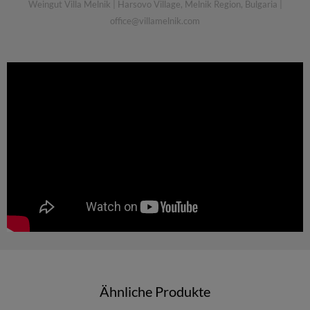
Weingut Villa Melnik
|
Harsovo Village, Melnik Region, Bulgaria
|
office@villamelnik.com
Ähnliche Produkte