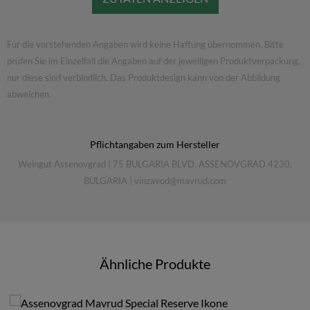
ein Wein, der Bulgariens Weinbautradition in eindrucksvoller
Weise zum Ausdruck bringt.
Für die vorstehenden Angaben wird keine Haftung übernommen. Bitte
prüfen Sie im Einzelfall die Angaben auf der jeweiligen Produktverpackung,
Weitere Informationen
nur diese sind verbindlich. Das Produktdesign kann von der Abbildung
findest Du unter
Weingut Assenovgrad
abweichen.
Pflichtangaben zum Hersteller
Weingut Assenovgrad
|
75 BULGARIA BLVD. ASSENOVGRAD 4230,
BULGARIA
|
vinzavod@mavrud.com
Ähnliche Produkte